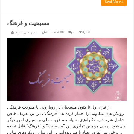
Read More »
مسیحیت و فرهنگ
4,784
۰
26 June 2008
مدیر فنی سایت
از قرن اول تا كنون مسیحیان در رویارویی با مقولات فرهنگی
رویكردهای متفاوتی را اختیار كرده‌اند. "فرهنگ"، در این تعریف خاص
شامل هنر، ادب، تكنولوژی، سیاست، هویت ملی و بسیاری امور دیگر
می‌شود. برخی مومنین تمایزی بین "مسیحیت" و "فرهنگ" قائل نشده
و برخی نیز آنها در تضاد با هم دیده‌اند. در این میان رویكردهای میانی‌