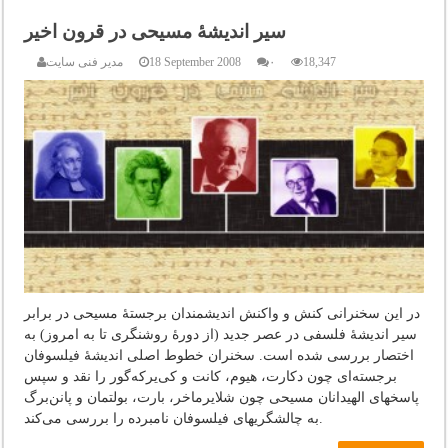
سیر اندیشۀ مسیحی در قرون اخیر
18,347
۰
18 September 2008
مدیر فنی سایت
در این سخنرانی کنش و واکنش اندیشمندان برجستۀ مسیحی در برابر
سیر اندیشۀ فلسفی در عصر جدید (از دورۀ روشنگری تا به امروز) به
اختصار بررسی شده است. سخنران خطوط اصلی اندیشۀ فیلسوفان
برجسته‌ای چون دکارت، هیوم، کانت و کی‌یرکه‌گور را نقد و سپس
پاسخهای الهیدانان مسیحی چون شلایرماخر، بارت، بولتمان و پانن‌برگ
به چالشگریهای فیلسوفان نامبرده را بررسی می‌کند.