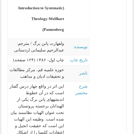
(Introduction to Systematic
Theology-Wolfhart
Pannenberg)
ولفهارت پانن برگ / مترجم:
نویسنده:
عبدالرحیم سلیمانی اردستانی‌‌
تاریخ چاپ:
چاپ اول- ۱۳۸۶ (۱۲۴ صفحه)
حوزه علمیه قم، مرکز مطالعات
ناشر:
و تحقیقات ادیان و مذاهب
شرح
این اثر در واقع چهار درس گفتار
مختصر:
است كه در آن خطوط
اندیشه‏های پانن برگ یكی از
الهی‏دانان برجسته پروتستان
تحت عنوان الهیات نظام‏مند بیان
شده است. وظیفه این الهیات
این است كه حقیقت انجیل و
اعتقادات كلیسا را از اشكال