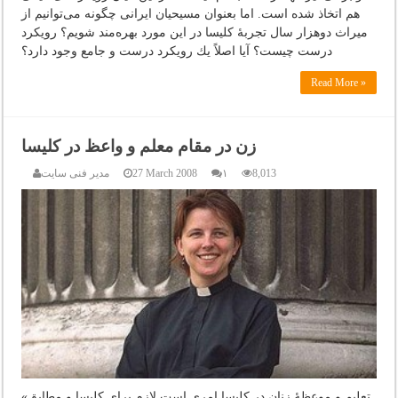
هم اتخاذ شده است. اما بعنوان مسیحیان ایرانی چگونه می‌توانیم از
میراث دوهزار سال تجربۀ كلیسا در این مورد بهره‌مند شویم؟ رویكرد
درست چیست؟ آیا اصلاً یك رویكرد درست و جامع وجود دارد؟
Read More »
زن در مقام معلم و واعظ در کلیسا
8,013
۱
27 March 2008
مدیر فنی سایت
«تعلیم و موعظۀ زنان در کلیسا امری است لازم برای کلیسا و مطابق