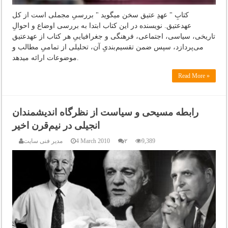
کتابِ " عهدِ عتیق سخن میگوید " بررسی‌ِ مجملی است از کل
عهد‌عتیق. نویسنده در این کتاب ابتدا به بررسی اوضاع و احوالِ
تاریخی‌، سیاسی، اجتماعی، فرهنگی‌ و جغرافیاییِ هر کتاب از عهد‌عتیق
می‌پردازد، سپس ضمن تقسیم‌بندیِ آن، تحلیلی از تمامیِ مطالب و
موضوعات ارائه میدهد.
Read More »
رابطه مسیحی و سیاست از نظرگاه اندیشمندان
انجیلی در نیم‌قرن اخیر
9,389
۲
4 March 2010
مدیر فنی سایت