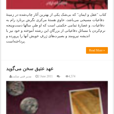
کتاب "عقل و ایمان" که بی‌شک یکی‌ از بهترین آثار چاپ‌شده در زمینهٔ
دفاعیات مسیحی‌ می‌باشد، حاویِ هستهٔ مرکزی نگرش برنارد رام به
دفاعیات، و عصارهٔ تمامی حکمتی است که او طی‌ِ سالها دست‌و‌پنجه
نرم‌کردن با مسائلِ دفاعیاتی از بزرگانِ این رشته آموخته و خود نیز با
اندیشه نیرومند و بصیرت‌های ژرفِ خویش آنها را پرورده و
پرداخته‌است.
Read More »
عهد عتیق سخن می‌گوید
4,574
۰
2 June 2011
مدیر فنی سایت