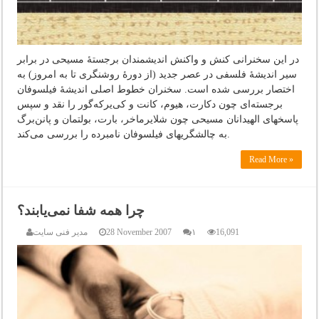
در این سخنرانی کنش و واکنش اندیشمندان برجستۀ مسیحی در برابر
سیر اندیشۀ فلسفی در عصر جدید (از دورۀ روشنگری تا به امروز) به
اختصار بررسی شده است. سخنران خطوط اصلی اندیشۀ فیلسوفان
برجسته‌ای چون دکارت، هیوم، کانت و کی‌یرکه‌گور را نقد و سپس
پاسخهای الهیدانان مسیحی چون شلایرماخر، بارت، بولتمان و پانن‌برگ
به چالشگریهای فیلسوفان نامبرده را بررسی می‌کند.
Read More »
چرا همه شفا نمی‌یابند؟
16,091
۱
28 November 2007
مدیر فنی سایت