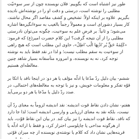
طور نیز اشتباه‌ است‌ که‌ بگوییم‌: فلان‌ نویسنده‌ چون‌ از سر سوءنیّت‌
مطلبی‌ را نوشته‌ است‌، درستی‌ و دقت‌ او را در نوشته‌اش‌ نادیده‌
بگیریم‌. علاوه‌ بر اینکه‌ اولاً: تشخیص‌ و کشف‌ مقاصد اگر محال‌ نباشند،
کار بسیار دشورای‌ است‌ و معمولاً رجماً بالغیب‌ به‌ سوءانگیزه‌ها اشاره‌
می‌شود؛ و ثانیاً: بر فرضِ علم‌ به‌ سوءنیت‌، چگونه‌ می‌توان‌ نادرستی‌
مطلبی‌ را از آن‌ نتیجه‌ گرفت‌؟ این‌ کلام‌ حضرت‌ امیر(ع‌) که‌ فرمود:
«کَلِمَهُ حَقٍّ یُر’ادُبِهَا الْب’اطِلُ»، حاوی‌ این‌ مطلب‌ است‌ که‌ هیچ‌ راهی‌
از سوءنیت‌ به‌ سقم‌ مطلب‌ نیست‌؛ و لذا در نقد فقط‌ باید به‌ نوشته‌
توجه‌ کرد، نه‌ به‌ نویسنده‌، و امروزه‌ متأسفانه‌ بسیار شاهد چنین‌
مغالطه‌ای‌ هستیم‌.
ششم‌- بیان‌ دلیل‌ ردّ مدّعا یا ادلّه‌ مؤلف‌ یا هر دو: در اینجا ناقد با اتکا بر
قوّه‌ تفکر و معلومات‌ خویش‌، و نیز با توجه‌ به‌ مغالطه‌های‌ احتمالی‌، در
صدد ردّ دلیل‌ یا مدّعا یا هر دو برمی‌آید.
هفتم‌- نشان‌ دادن‌ نقاط‌ قوت‌ اندیشه‌: نقد اندیشه‌ لزوماً به‌ معنای‌ ردّ آن‌
نیست‌، بلکه‌ نقد به‌ معنای‌ ارزیابی‌ و وارسی‌ اندیشه‌ است‌؛ لذا جا دارد
که‌ ناقد، نقاط‌ قوت‌ اندیشه‌ را نیز بیان‌ کند. در بیان‌ این‌ نقاط‌ قوّت‌، باید
از هرگونه‌ مداحی‌ یا چاپلوسی‌ احتراز کرد، و فقط‌ با ارائه‌ ادلّه‌ یا
قرینه‌هایی‌ نشان‌ داد که‌ کلام‌ یا نوشته‌ی‌ نویسنده‌ از چه‌ میزان‌ قوّتی‌