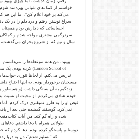
رفتم، زمان گذشت، اما چیزی بهبود ن
خواستم از کمک‌های شبانی بهره‌مند شوم و
می‌کند بر خود اعلام کن”. اما این هم 
سراغ نوشتن رفتم و درد دلم را در یک 
احساساتی که دچارش بودم همچنان ب
سردرگمی بیشتری مواجه شدم و کماکان ا
سال و نیم که از شروع بحران می‌گذشت، ی
ببینید، من همه موعظه‌ها را می‌‌دانستم. 
کرده بودم. یک مدرک د
مسیحیان برخوردار بودم. به اینها احتیاج د
زندگیم به آن بستگی داشت (و همینطور هم
خودم شادی می‌کردم. از محبت او نسبت به 
فیض او را به طرز عمیقتری درک کردم. اما د
نمی‌کرد. گوسفند گمشده حتی بعد از یافت
شده و راه گم کند. من آیات کتاب‌مقدس
طولانی همراه با دعا داشتم. دعاها
دوستانم پاسخگو کرده بودم. دعا کردم که خد
که “تسلیم شدم”، دل به دریا زدم، و آماده رفتن به یک مشاوره “صحیح” یا درست و حسابی شدم.