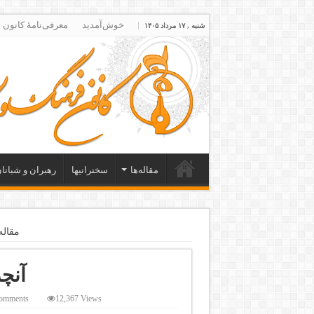
خوش‌آمدید
معرفی‌نامۀ کانون
شنبه , ۱۷ مرداد ۱۴۰۵
مقاله‌ها
سخنرانیها
رهبران و شبانا
مقاله‌
آنچ
omments
12,367 Views