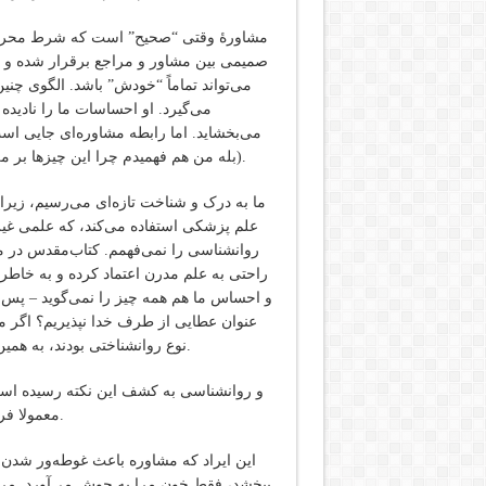
مشاورۀ وقتی “صحیح” است که شرط محرمان
صمیمی بین مشاور و مراجع برقرار شده و رش
می‌گیرد. او احساسات ما را نادیده 
می‌بخشاید. اما رابطه مشاوره‌ای جایی اس
(بله من هم فهمیدم چرا این چیزها بر من واقع شد)، و راههای تازه‌ای برای برقرار ارتباط ایجاد می‌شوند.
ما به درک و شناخت تازه‌ای می‌رسیم، زیرا
علم پزشکی استفاده می‌کند، که علمی غی
روانشناسی را نمی‌فهمم. کتاب‌مقدس در مو
راحتی به علم مدرن اعتماد کرده و به خاطر
و احساس ما هم همه چیز را نمی‌گوید – پس چر
عنوان عطایی از طرف خدا نپذیریم؟ اگر ما 
نوع روانشناختی بودند، به همین دلیل تا زمانی که روانشناسی دخیل نشده بود، چیزی تغییر نکرد.
و روانشناسی به کشف این نکته رسیده است
معمولا فرد با فرد است – برای رشدی که من به دنبالش بودم حیاتی است.
این ایراد که مشاوره باعث غوطه‌ور شدن م
ببخشد، فقط خون مرا به جوش می‌آورد. مرد