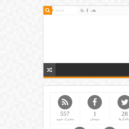
557
1
28
باله‌گرها
دوستان
مشترک شوید