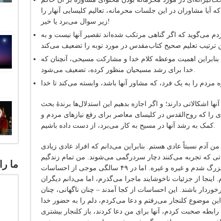
 که آیا مشاوران در این جلسات محرمانه، تعالیم کلیسایی آنهار را
زیر سوال می‌برد یا خیر!
ردم می‌گوید که اگر گناهی مرتکب شده‌اند تقصیر آنها نیست و به
بنابراین اهمیت موعظه کلام خدا و مشارکت مسیحی، آنچنان که
خدا برای رشد مسیحیان منظور کرده، تضعیف می‌شود.
نها اشکالاتی دارند؛ و اگر اجازه بدهیم این استدلال‌ها برندۀ بحث
را که روح‌القدس در کلیسای معاصر برای رفع نیازهای مردم و
کمک به رشد آنها در مسیح به کار می‌برد، از دست داده باشیم.
 آدم نسبتاً عادی هستم. بنابراین می‌دانم که افراد عادی زیادی
ی که تجربه می‌کنند دچار سردرگمی می‌شوند. من تمام زندگیم
ما را
مسیحی بوده‌ام – در خانوادۀ مسیحی بزرگ شدم و غیره و غیره. اما در ۴۹ سالگی موجی از احساسات
ینجا از جزئیات ناخوشایند ماجرا می‌گذرم، اما می‌دانم دیگران
ردار باشند. این احساسات از کجا آمدند – چنان ناگهانی، چنان
با این موضوع کلنجار می‌رفتم و دعا می‌کردم، دلم را به حضور خدا
رابطه صحبت کردم، آنها برای من دعا کردند، باز کلنجار بیشتری