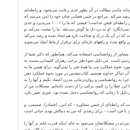
ه ماندن مطالب در آن بطور جدی رعایت می‌شود، و رابطه‌ای
د می‌کند. مراجع در چنین فضایی چنان خود را امن می‌بیند که
می‌تواند تماماً “خودش” باشد. الگوی چنین رابطه‌ای فیض خداست؛ فیضی که ما را ٪۱۰۰ می‌پذیرد و جدی
نمی‌انگارد. او به درد دل ما گوش می‌دهد، ما را محبت می‌کند، و
ت که در آن یک درک و شناخت تازه هم ایجاد شده و رشد می‌کند
 مشاور از روانشناسی استفاده می‌کند، همانطور که دکتر شما از
ردینی است. من دلیل سوء ظن برخی رهبران کلیسایی نسبت به
رد نحوۀ عملکرد بدن ما همۀ چیز را نمی‌گوید، برای همین ما به
 آن شاکر خداوند هستیم. کتاب‌مقدس در مورد نحوه عملکرد ذهن
ا به روانشناسی و روان‌درمانی مدرن اعتماد نکنیم و آنها را به
این عطا را رد کنیم، برکتی را از دست داده‌ایم. مشکلات من از
 که رابطه‌ای از جنس مشاوره – که امن، اعتمادزا، صمیمی، و
ردم در مشکلاتشان می‌شود به جای اینکه قدرت غلبه بر آنها را
م به مشاور مراجعه می‌کنند، چون نمی‌خواهند در مشکلات خود