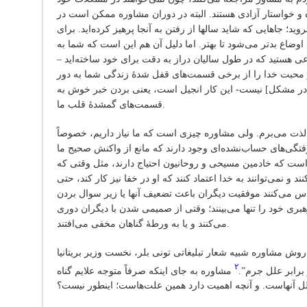
ده و خواستار آزادی هستند. البته در دوران مشاوره ممکن است در
ید؛ جاهایی که شاید سالها از رفتن به آنجا پرهیز کرده‌اید. برای
ضاع بدتر می‌شود تا بهتر. اما دلیل آن هم این است که شما به
اعی هستید که در طول سالیان دراز به دقت برای خود ساخته‌اید –
و محبت خدا را از برخی قسمت‌های قفل شدۀ زندگی شما به دور
 [در مشکل] نیست- این کار انجیل است، یعنی بردن خبر خوش به
قسمت‌های گمشدۀ قلب ما.
لذت می‌برم. ولی مشاوره چیزی است که ما نیاز داریم، خصوصاً
گی‌های حساب‌نشده‌ای وجود دارند که مانع از واکنش صحیح ما
ست که خادمین مسیحی و روحانیون احتیاج دارند، مثل وقتی که
د و نمی‌توانند به خدا اعتماد کنند که او در خفا نیز کار کند، حتی
 می‌کنند موفقیت دیگران باعث تضعیف آنها یا زیر سوال بردن
هبری خود را تنها می‌بینند؛ وقتی از صمیمی شدن با دیگران دوری
می‌کنند و یا به ورطۀ گناهان مخفی می‌افتند.
روش مشاوره شبیه شعار تبلیغاتی تونی بلر، نخست وزیر بریتانیا
۲
برابر علل جرم”.
مشاوره به جای اینکه صرفاً متوجه علایم گناه
ل آنهاست. و آنچه اهمیت دارد همین علت‌هاست؛ اینطور نیست؟