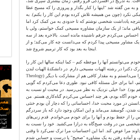
یافت. به تدریج در افسردگی فرو رفتم، زمان بیشتری سپری شد،
 به من گفته شد “اینها را کنار بگذار و پیروزی را که مسیح عطا
کمکی نکرد (چون من همیشه تلاش کرده بودم این کار را بکنم). به
دفترچه یادداشت شخصی نوشتم که تا حدودی به من کمک کرد اما
اقی ماند؛ از یک سازمان مشاوره مسیحی کمک خواستم، ولی با
حساس می‌کردم حرفم ناشنیده مانده است. بالاخره بعد از سه
ک مشاور مسیحی پیدا کردم که می‌دانست چه کار می‌کند؛ و از
اینجا به بعد بود که کار ترمیم شروع شد.
خودم می‌توانستم آنها را موعظه کنم – کما اینکه سالها این کار را
کترا در رشته الهیات مسیحی دارم. در دانشکدۀ الهیات لندن (London School of
Theology) تدریس می‌کنم. از لحاظ تئوری جواب‌ها را می‌دانستم و به مقدار کافی هم از مشارکت با دیگر
اشتم، اما برای حل مسئله کافی نبود. طوری دعا می‌کردم که گویی
 بود). خدا خیلی نزدیک به نظر می‌رسید. در محبت او نسبت به
خودم آگاه بودم، هر چند احساس می‌کردم گناه‌کاری هستم. من
مسی
انستن در مورد محبت خدا، احساساتی را که دچار آن بودم خنثی
سخنر
تشیع
 شدن، گوسفند می‌ماند و این امکان وجود دارد که باز سردرگم
چرا 
مسیحی
ایرا
 را از حفظ بودم و آنها را برای خودم می‌خواندم. قدم زنی‌های
بودن
الهیا
ی شخصی من در وقت صبح‌گاه به درازا می‌کشید. خود را نسبت به
امور
اوند مرا عوض کند. اما این احساسات مرا ترک نمی‌کرد تا وقتی