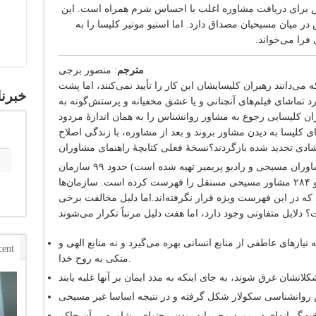
 برای دریافت مشاوره اغلب با احساس شرم همراه است. این
 میان مسیحیان مصداق دارد. اما استیو موتیر کلیسا را به
فرا می‌خواند.
مترجم
: منصور برجی
می‌دانند رهبران کلیسایشان این کار را تأیید نمی‌کنند، اما پشت
خبرنا
رد تماشای فیلم‌های آنچنانی و یا عشق مخفیانه و پرستش‌گونه به
ان کلیسایی رجوع به مشاور روانشناس را به همان اندازۀ مردود
 کلیسا به دیدن مشاور بروند و بعد از مشاوره، با زندگی اصلاح
ادی تجدید شده بازگردند؟نسخۀ فعلی کتابچۀ راهنمای مشاوران
(که توسط انجمن مشاوران مسیحی و رادیو پریمیر تهیه شده است) حدود ۹۹ سازمان
فعال در زمینه‌های مختلف مشاوره مسیحی و ۲۸۴ مشاور مسیحی مستقل را فهرست کرده است. سازمان‌ها
 در این فهرست ویژه قرار نگرفته‌اند.اما دلیل مخالفت برخی‌
یازهای عاطفی از منابع انسانی بهره می‌گیرد و نه منابع الهی و
cent
متکی به روح خدا.
روانشناسی سکولار شکل گرفته و در نتیجه اساسا غیر مسیحی
‌گیرانه‌ای در مورد محرمانه بودن محتوای مشاوره بر آن حاکم