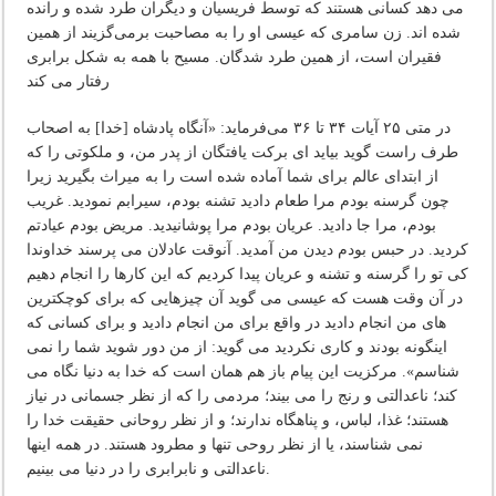
می دهد کسانی هستند که توسط فریسیان و دیگران طرد شده و رانده
شده اند. زن سامری که عیسی او را به مصاحبت برمی‌گزیند از همین
فقیران است، از همین طرد شدگان. مسیح با همه به شکل برابری
رفتار می کند
در متی ۲۵ آیات ۳۴ تا ۳۶ می‌فرماید: «آنگاه پادشاه [خدا] به اصحاب
طرف راست گوید بیاید ای برکت یافتگان از پدر من، و ملکوتی را که
از ابتدای عالم برای شما آماده شده است را به میراث بگیرید زیرا
چون گرسنه بودم مرا طعام دادید تشنه بودم، سیرابم نمودید. غریب
بودم، مرا جا دادید. عریان بودم مرا پوشانیدید. مریض بودم عیادتم
کردید. در حبس بودم دیدن من آمدید. آنوقت عادلان می پرسند خداوندا
کی تو را گرسنه و تشنه و عریان پیدا کردیم که این کارها را انجام دهیم
در آن وقت هست که عیسی می گوید آن چیزهایی که برای کوچکترین
های من انجام دادید در واقع برای من انجام دادید و برای کسانی که
اینگونه بودند و کاری نکردید می گوید: از من دور شوید شما را نمی
شناسم». مرکزیت این پیام باز هم همان است که خدا به دنیا نگاه می
کند؛ ناعدالتی و رنج را می بیند؛ مردمی را که از نظر جسمانی در نیاز
هستند؛ غذا، لباس، و پناهگاه ندارند؛ و از نظر روحانی حقیقت خدا را
نمی شناسند، یا از نظر روحی تنها و مطرود هستند. در همه اینها
ناعدالتی و نابرابری را در دنیا می بینیم.