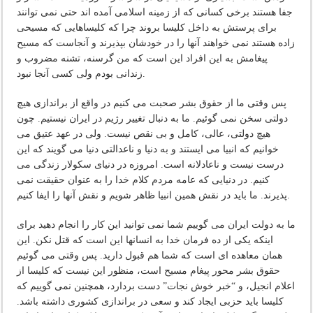
جفا هستند برخی کسانی که از زمینه اسلامی آمده اند حتی نمی توانند
برای پرستش به داخل کلیسا بروند چرا که کلیساهایی که مسیحی
زاده هستند نمی خواهند آنها را در خودشان بپذیرند و آنجاست که مسیح
پیغامش به این افراد این است که من گرسنه، تشنه مضروب و
زندانی بودم ولی کسی آنجا نبود.
پس وقتی ما از حقوق بشر صحبت می کنیم در واقع از براندازی هیچ
دولتی سخن نمی گوئیم. ما به دنبال تغییر رژیم در ایران نیستیم. چون
هیچ دولتی، عالی، کامل و بی نقص نیست. ولی در عهد عتیق می
خوانیم که انبیا می ایستند و به دنیا و ناعدالتی دنیا می گویند که این
درست نیست و ناعادلانه است. امروزه در دنیای سکولار زندگی می
کنیم. در دنیایی که عامه مردم کلام خدا را به عنوان حقیقت نمی
پذیرند. ما باید در نقش همین انبیا ظاهر شویم و نقش آنها را ایفا کنیم.
ما به دولت ایران می گوییم شما نمی توانید این کار را انجام دهید برای
اینکه یکی از ده فرمان خدا به انسانها این است که قتل نکن. این
همان معاهده ای است که شما هم قبول دارید. پس وقتی می گوئیم
حقوق بشر محور پیغام مسیح است، منظور این نیست که کلیسا از
اعلام انجیل، و “خبر خوش نجات” دست بردارد، همچنین نمی گوییم که
کلیسا باید حزبی ایجاد کند و سعی در براندازی کشوری داشته باشد.