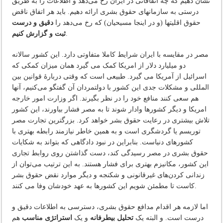
نشان دهیم که چه اتفاقاتی در ایران رخ می‌دهد و اطلاعات را به طریق
درستی به سازمانهای حقوق بشری ارائه دهیم. باید هر اتفاق ناقض
حقوق اقلیتها (و در اینجا مسیحیان) که رخ می‌دهد را
دقیق و درست
.
ثبت و گزارش کنیم
مصر در مقایسه با ایران شرایط کاملا متفاوتی دارد. این کشور سالانه
دو میلیارد دلار از امریکا کمک می گیرد همان میزان کمکی که
اسرائیل از آمریکا می گیرد. طبیعی است که وقتی دربارۀ قوانین بین
المللی و مشکلات جدی این کشور با دولتمردان آن گفتگو می‌کنیم، آنها
هم سعی کنند منافع خود را در نظر بگیرند. اگر وزارت امور خارجه
امریکا و دیگر کشورها وادار شوند تا به مصر فشار بیاورند، این کشور
تلاش بیشتری در رعایت حقوق بشر خواهد کرد. بزرگترین تجارت مصر
توریسم یا گردشگری است و به همین خاطر نیازمند رابطه بهتری با
کشورهای دنیاست. بنابراین در نبود دادگاهی که بتواند به شکایات
حقوق بشری در مصر رسیدگی کند، دست گذاشتن روی روابط تجاری
این کشور، مکانیزم بهتری برای فشار هستند. به این ترتیب می‌توان از
زندانی کردن‌های غیرقانونی و شکنجه و دیگر موارد نقض حقوق بشر
کاست تا مطمئن شویم این کشورها به عهد خودشان وفا می کنند.
اما لازمه هر اقدام مدافع حقوق بشری، دسترسی به اطلاعات دقیق و
درست است. و البته یک
تحلیل بیطرفانه
و یک
استراتژی مناسب
هم