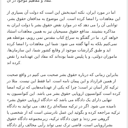
مفاد و مفاهیم موجود در آن.
اما در مورد ایران، نکته امیدبخش این است که دولت آن بسیاری از
این معاهدات را امضا کرده است. این موضوع به مدافعان حقوق بشر،
توانایی آن را می دهد که در موارد نقض حقوق بشر با دولت ایران به
مذاکره بنشینند. مدافع حقوق مسیحیان نیز به همین معاهدات استناد
خواهد کرد. ما در گفتگو به سراغ کتاب مقدس نمی رویم، موعظه هم
نمی‌کنیم بلکه به آنها گفته می شود: شما این معاهدات را امضا کرده
اید و طبق گزارشات موجود از وقایع کشور شما، این سازمان‌ها،
ماموران دولتی، و یا پلیس شما بوده‌اند که مفاد این عهدنامه را نقض
کرده اند.
بنابراین زمانی که درباره حقوق بشر صحبت می کنیم در واقع صحبت
از همین قرارداد و این پیمان نامه است. اما فقط این نیست. مثلا در
ترکیه کار آسان تر است؛ چرا که یکی از عهدنامه‌هایی که ترکیه امضا
کرده است کنوانسیون اروپایی حقوق بشر می باشد. این کنوانسیون به
تنهایی دارای یک دادگاه می باشد که «دادگاه اروپایی حقوق بشر»
نامیده می شود. اگر در ترکیه مساله‌ای رخ دهد، می توانید به دادگاه
ترکیه مراجعه کرده و بگوئید این عمل نادرستی است که از شخصی یا
گروهی سر زده؛ و چون دادگاه ترکیه، زیرمجموعه دادگاه حقوق
بشراروپایی است، قاضی ترک نمی تواند رأیی مخالف رأی دادگاه