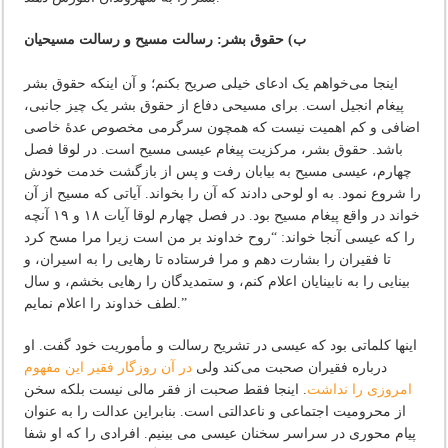
ب) حقوق بشر: رسالت مسیح و رسالت مسیحیان
اینجا می‌خواهم یک ادعای خیلی صریح بکنم؛ و آن اینکه حقوق بشر
پیغام انجیل است. برای مسیحی دفاع از حقوق بشر یک چیز جانبی،
اضافی و کم اهمیت نیست که همچون سرگرمی مخصوص عدۀ خاصی
باشد. حقوق بشر، مرکزیت پیغام عیسی مسیح است. در لوقا فصل
چهارم، عیسی مسیح به بیابان رفت و پس از بازگشت خدمت خودش
را شروع نمود. به او لوحی دادند که آن را بخواند. آیاتی که مسیح از آن
خواند در واقع پیغام مسیح بود. در فصل چهارم لوقا آیات ۱۸ و ۱۹ آنچه
را که عیسی آنجا خواند: “روح خداوند بر من است زیرا مرا مسح کرد
تا فقیران را بشارت دهم و مرا فرستاده تا رهایی را به اسیران، و
بینایی را به نابینایان اعلام کنم، و ستمدیدگان را رهایی بخشم، و سال
لطف خداوند را اعلام نمایم.”
اینها کلماتی بود که عیسی در تشریح رسالت و مأموریت خود گفت. او
درباره فقیران صحبت می‌کند ولی
در آن روزگار فقیر این مفهوم
امروزی را نداشت
. اینجا فقط صحبت از فقر مالی نیست بلکه سخن
از محرومیت اجتماعی و ناعدالتی است. بنابراین عدالت را به عنوان
پیام محوری در سراسر سخنان عیسی می بینیم. افرادی را که او شفا