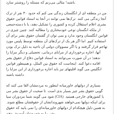
باشند! مثالی می‌زنم که مسئله را روشنتر سازد:
من در منطقه ای از انگلستان زندگی می کنم که حدود ۳۰ نفر از ترک
آنجا زندگی می کنند. ترک‌ها نمی توانند در آنجا به استناد قوانین حقوق
بشری اعلام استقلال کرده و کشوری را تشکیل دهند، یا با دسته‌جمعی
از ملکه انگستان نوعی خودمختاری را مطالبه کنند. چنین چیزی در
قوانین انگلستان وجود ندارد و نمی توان از گفتمان حقوق بشر برای آن
استفاده کنیم. اما اگر هر یک از ترک‌های آن منطقه توسط پلیس مورد
تهاجم قرار گرفتند و یا اگر مسوولان دولتی آن ناحیه به دلیل ترک بودن
آنها، اجازه برخورداری از مزایای درمانی، تحصیلی و دیگر مزایا را
ندهند؛ در آن صورت می‌توانند به استناد قوانین دفاع از حقوق بشر
اقامه دعوا کنند. اینجاست که حقوق بین الملل، و همینطور قوانین
انگلیس می گوید اقلیتهای نیز باید اجازه برخورداری از این مزایا را
داشته باشند.
بسیاری از دولتهای خاورمیانه اینطور به مردمشان القا می کنند که
گویی حقوق بشر چیز بسیار بدی است. تا صحبت از حقوق بشر می
شود می گویند شما مزدوران سیا (CIA) یا کشورهای خارجی هستید.
برای اینکه دولتها نمی‌خواهند شهروندانشان از حقوقشان مطلع شوند.
به همین دلیل هیچکدام از دولتهای خاورمیانه‌ای را نمی یابید که حقوق
بشر را به شهروندان آموزش دهند.