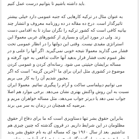
باید داشته باشیم تا بتوانیم درست عمل کنیم.
به عنوان مثال در ترکیه کارهایی که جنبه عمومی دارد خیلی بیشتر
تاثیرگذار است. درج ده مقاله در ده روزنامه معروف و انتشار چند
بیانیه کافی است که کشور ترکیه را نگران سازد تا به اقدامی دست
زند. ولی در مورد ایران و بسیاری از کشورهای عربی معمولا این
استراتژی مفیدی نیست. وقتی این دولتها را در انظار عمومی تحت
فشار می گذارید معمولا نتیجه خوبی نمی‌گیرید. اگر آنها را علنی و در
نظر عموم تحت فشار قرار بدهید آنها حالت تدافعی به خود گرفته و
مساله برایشان حیثیتی می شود. رسانه‌ای کردن و عمومی کردن
موضوع در کشوری مثل ایران برای ما “آخرین گزینه” است که اگر
مجبور شدیم آن را به کار می بریم.
می توانیم دیپلماسی ساکت و آرام را پیگیری نمائیم. معمولا ایران
نسبت به این روش واکنش بهتری نشان می‌دهد. برخی موارد هم اصلا
جواب نمی دهد یا دیرتر جواب می‌دهد، مثل مساله خواهران مریم و
مرضیه که همچنان در زندان به سر می برند.
بنابراین حقوق بشر تنها دستاویزی است که ما برای دفاع از حقوق
مظلومان در این شرایط داریم. در قرون گذشته که چنین چیزی هم
نداشتیم. بعد از سال ۱۹۶۰ بود که مساله ای به نام حقوق بشر پدید
آمد. ما خوشبخت تر از گذشتگانمان هستیم؛ چرا که آنها چنین شانسی