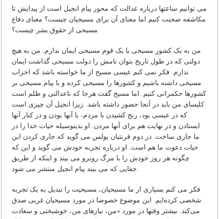
می توانیم ساعتها درباره عدالت که محور پیام انجیل است از پیدایش تا
مکاشفه صحبت کنیم اما معنای آن برای مسیحیان چیست؟ معنای دفاع
مسیحی از حقوق بشر چیست؟
من به یک کشور مسیحی یا یک قوم مسیحی ایمان ندارم. من به هیچ
دولتی که در طول تاریخ بتوان نامش را دولت مسیحی گذاشت ایمان
ندارم. فکر نمی کنم عیسی مسیح از ما خواسته باشد که احزاب
مسیحی داشته باشیم و کشورها را مسیحی کرده و با پیام مسیحی بر
کشورها حکمرانی کنیم. اما مسیح گفت هرجا که ناعدالتی و ظلم است
کلیسای من باید در آنجا حضور داشته باشد. زیرا انجیل آن چیزی است
که در عیسی بود، رنج کشیدن با مردم، با آنها بودن و در کنار آنها
ایستادن و در نهایت هم برای آنها مردن. او بدینوسیله حیات خدا را در
ما جاری ساخت. در دوم قرنتیان پولس می گوید که جاری کردن این
حیات دعوت ما هم است. او درباره تجربه خودش می گوید و این که
چگونه هر روز خودش را با مرگ روبرو می بیند و اینکه از طریق
جفایی که می بیند پیام انجیل منتشر می شود.
فکر می کنم بسیاری از ما مسیحیان، مسیحیت را تبدیل به یک تجربه
شخصی کرده‌ایم. این موضوع خصوصا در مورد مسیحیان غربی صدق
می‌کند. بیشتر وقتها در مورد «من، نیازهای من، خوشبختی و سعادت