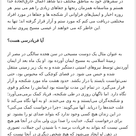
در سفرهای خود به مناطق مختلف دنیا شاهد اعمال خارق‌العادۀ خدا
هستم و متاسفانه همزمان رنجها و جفاهای زیادی را هم می بینم. هر
روزه اخبار و ایمیل‌های فراوانی از شکنجه ها و جفاها در مورد افراد
مختلفی دریافت می کنم که مورد ستم و آزار قرار گرفته اند؛ تنها به
این خاطر که می خواهند از عیسی مسیح پیروی نمایند.
آیا فریادرسی هست؟
به عنوان مثال یک دوست مسیحی در سن هجده سالگی در مصر از
زمینۀ اسلامی به مسیح ایمان آورده بود. او یک ماه بعد از ایمان
آوردنش توسط نیروهای امنیتی دستگیر شده و به یک زیر زمینی منتقل
شده و حبس می شود. در فضای کوچکی که محبوس بود، حتی
نمی‌توانست بایستد یا دراز بکشد. حدود هشت ماه مورد شکنجه و آزار
قرار می‌گیرد. در تمام این مدت توانسته بود ایمانش را محکم و قوی
نگاه دارد. اما ناگهان روزی در طی شکنجه، فریاد کمک برمی‌می‌آورد؛
و شکنجه‌گران می‌ایستند و به وی می‌خندند. او به آنها نگاه می‌کند تا
علت خنده‌ها را دریابد. آنها می‌گویند: «چرا درخواست کمک می‌کنی؟
در این زندان هیچ کسی وجود ندارد که بتواند صدای تو را بشنود. تو
برای درخواست کمک، خدایت را صدا بزن ولی بدان در آنجا هم هیچ
کسی نیست که بتواند به فریادت برسد.» با شنیدن این جملات، تصوری
در ذهن او ایجاد می‌شود که هیچ شخص دیگری در آنجا نیست که