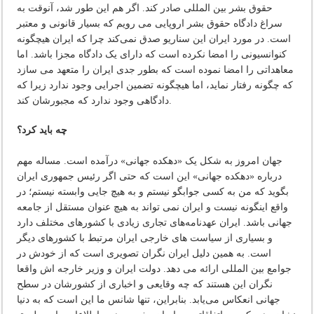
حقوق بشر بین المللی صادر کند. اگر هم این طور شد، آنوقت به
سراغ دادگاه حقوق بشر اروپایی می رویم که بسیار قانونی و معتبر
است. در مورد ایران این سناریو صدق نمی‌کند چرا که ایران هیچگونه
کنوانسیونی را امضا نکرده است که دارای یک دادگاه مجزا باشد. اما
معاهداتی را امضا نموده است که بطور جدی ایران را متعهد می سازد
که چگونه رفتار نماید، اما هیچگونه تضمین اجرایی وجود ندارد زیرا که
دادگاهی وجود ندارد که مجبورشان کند.
چه باید کرد؟
جهان امروز به شکل یک «دهکده جهانی» درآمده است. مساله مهم
درباره «دهکده جهانی» این است که حتی اگر رئیس جمهوری ایران
بگوید که من به کسی جوابگو نیستم و به هیچ جایی وابسته نیستم؛ در
واقع اینگونه نیست و ایران نمی تواند به هیچ عنوان مستقل از جامعه
جهانی باشد. ایران عهدنامه‌های تجاری زیادی با کشورهای مختلف دارد
و بسیاری از سیاست های خارجی ایران مرتبط با کشورهای دیگر
است. به همین دلیل ایران نگران تصویری است که از خودش در
جوامع بین المللی ارائه می دهد. دولت ایران و وزیر خارجه اش واقعا
نگران این هستند که چه وقایعی و اخباری از کشورشان در سطح
جهانی انعکاس می‌یابد. بنابراین، تنها شانس ما این است که به دنیا