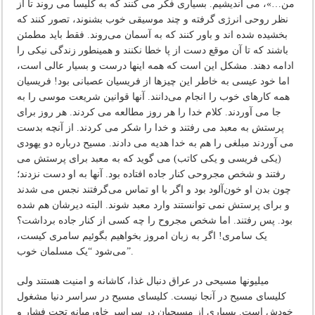
من…»، می اندیشیم. بسیاری فکر می کنند که به کلیسا می روند تا از
نظر روحی انرژی گرفته و چند موسیقی خوب بشنوند، تصور کنند که
بخشیده شده اند و باور کنند که به آسمان می‌روند. فقط باید مطمئن
باشند که تا آن موقع دست از پا خطا نکنند و همینطور زندگی نیکی را
ادامه دهند. مشکل این است که همه اینها درست و بسیار عالی است،
اما خود عیسی به خاطر این چیزها از فریسیان عصبانی بود! فریسیان
همه کارهای خوب را انجام می‌دانند. آنها قوانین شریعت موسی را به
جا می آوردند. کلام خدا را هر روز مطالعه می کردند. هر روز برای
پرستش به معبد می رفتند و خدا را شکر می کردند. از آنچه بدست
می آوردند مبلغی را هم به خدا هدیه می دادند. مسیح درباره دو یهودی
(یکی فریسی و یکی کاتب) می گوید که به معبد برای پرستش می
رفتند و شخص مجروحی کنار جاده افتاده بود. آنها به او دست نزدند؛
چون بدن او خون‌آلود بود و اگر با او تماس می‌گرفتند نجس می شدند
و برای پرستش نمی توانستند وارد معبد شوند. البته دیرشان هم شده
بود. پس رفتند. اما شخص مجروح را چه کسی از کنار جاده برداشت؟
یک سامری! اگر به زبان امروز بخواهیم بگوئیم سامری کیست،
می‌شود “یک مسلمان خوب”.
میلیونها مسیحی در عراق دنبال غذا، کاشانه و امنیت هستند ولی
کلیسای مسیح در آنجا نیست. کلیسای مسیح در سراسر دنیا مشغول
خودش است. بسیاری از مسیحیان در سراسر خاورمیانه تحت فشار و