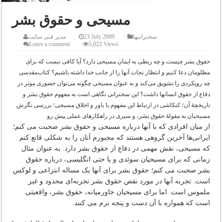
مسیحی و حقوق بشر
سخنرانیها
23 July 2009
مدیر فنی سایت
Leave a comment
5,022 Views
حقوق بشر چیست و چه ربطی به ایمان مسیحی دارد؟ آیا کافی نیست که برای
مظلومان دعا کنیم و انتظار نجات آنها را از جانب خدا داشته باشیم؟ کتاب‌مقدسی
چه رویکردی را تشویق می‌کند و به عنوان مسیحی چگونه می‌توان حضوری موثر در
دفاع از حقوق انسانها داشت؟ این سخنرانی نگاهی است به مفهوم حقوق بشر و
تاریخچۀ آن؛ کنکاشی در ارتباط این مفهوم با باور و اخلاق مسیحی؛ بررسی نگرش
مسیحیان به مقولۀ حقوق بشر، و سیری در راهکارهای عملی پیش رو.
از میان افرادی که با آنها درباره مسیحی و حقوق بشر صحبت می کنم؛
ایرانی‌ها آخرین گروهی هستند که مجبورم آنان را به شکلی قانع کنم
که مسیحی، نقش مهمی در دفاع از حقوق بشر دارد. به عنوان مثال
زمانی که برای مسیحیان سوئدی و یا حتی انگلیسی، درباره حقوق
بشر صحبت می کنم؛ حقوق بشر برای آنها یک مساله انتزاعی و لوکس
است. تجربه آنها در مورد نقض حقوق بشر تجربه‌ای محدود و غیر
ملموس است. اما برای مسیحیان خاورمیانه، حقوق بشر، واقعیتی
است که همواره با آن دست و پنجه نرم می کنند.