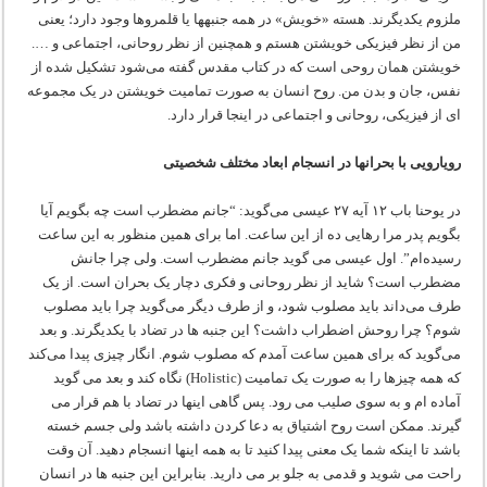
ملزوم یکدیگرند. هسته «خویش» در همه جنبه‏ها یا قلمروها وجود دارد؛ یعنی
من از نظر فیزیکی خویشتن هستم و همچنین از نظر روحانی، اجتماعی و ….
خویشتن همان روحی است که در کتاب مقدس گفته می‌شود تشکیل شده از
نفس، جان و بدن من. روح انسان به صورت تمامیت خویشتن در یک مجموعه
ای از فیزیکی، روحانی و اجتماعی در اینجا قرار دارد.
رویارویی با بحرانها در انسجام ابعاد مختلف شخصیتی
در یوحنا باب ۱۲ آیه ۲۷ عیسی می‌گوید: “جانم مضطرب است چه بگویم آیا
بگویم پدر مرا رهایی ده از این ساعت. اما برای همین منظور به این ساعت
رسیده‌ام”. اول عیسی می گوید جانم مضطرب است. ولی چرا جانش
مضطرب است؟ شاید از نظر روحانی و فکری دچار یک بحران است. از یک
طرف می‌داند باید مصلوب شود، و از طرف دیگر می‌گوید چرا باید مصلوب
شوم؟ چرا روحش اضطراب داشت؟ این جنبه ها در تضاد با یکدیگرند. و بعد
می‌گوید که برای همین ساعت آمدم که مصلوب شوم. انگار چیزی پیدا می‌کند
که همه چیزها را به صورت یک تمامیت (Holistic) نگاه کند و بعد می گوید
آماده ام و به سوی صلیب می رود. پس گاهی اینها در تضاد با هم قرار می
گیرند. ممکن است روح اشتیاق به دعا کردن داشته باشد ولی جسم خسته
باشد تا اینکه شما یک معنی پیدا کنید تا به همه اینها انسجام دهید. آن وقت
راحت می شوید و قدمی به جلو بر می دارید. بنابراین این جنبه ها در انسان