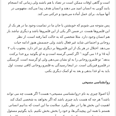
است و گاهی اوقات ممکن است در تضاد با هم باشند ولی زمانی که انسجام
یابند گویی به انسان امید می دهند و انسان هدف پیدا می‌کند، مفهومی در
آنها می‏یابد، برای عمل آماده می‌شود و حرکتی می کند.
پس متوجه می شویم که خویشتن یا جان ما در تمامیت وجود ما در هر یک از
این قلمروها هست. در ضمن اگر یکی از این قلمروها باشد و دیگری نباشد باز
هم انسان وجود دارد. مثلا شخصی که به حالت کما رفته است، از نظر
روحانی و اجتماعی شاید غیر فعال باشد، ولی جسمش هنوز ادامه حیات
می‌دهد. اختلال در هر یک از این قلمروها بر دیگری نیز اثر دارد. یعقوب باب ۲
آیه ۱۵ و ۱۶ می گوید:” اگر کسی گرسنه است و به او بگوئید برو خدا برکتت
بدهد” تو قلمرو روحانی را به او نشان می‌دهی ولی او گرسنه است. گرسنگی
در قلمرو فیزیکی است. در اینجا رسیدگی به قلمرو روحانی کافی نیست. اول
باید به او غذا بدهی و بعد به او کمک دیگری بکنی.
روانشناسی مسیحی
آیا اصولا چیزی به نام «روانشناسی مسیحی» هست؟ اگر هست چه می تواند
باشد؟ هر چه که هست باید چیزی باشد که اگر بخواهد به شخصی کمک کند
اهمیت این بخش ها را در نظر بگیرد. سلامت ما این است که بدانیم انسانی
هستم با همه این پیچیدگی‌ها، و خود را بخش بخش نکنیم. باید بگوئیم مسئول