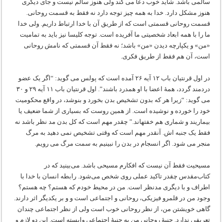
سالمی باشد. شاید خوب دعا می کند ولی هنوز سالم نیست و جای دیگری
هنوز مشکل دارد. خدا به همه چیز توجه دارد نه فقط به قسمت روحانی.
قسمت روحانی قسمتی است که از طریق آن با خدا ارتباط داریم. ولی خدا
ما را با همه ابعاد شخصیتی ما آفریده است. توجه کلیسا نیز باید به تمامیت
«من» و یکپارچه دیدن «من» باشد؛ نه فقط آن قسمتی که نامش روحانی
است، آن هم فقط از طریق فکری.
در اول قرنتیان باب ۱۲ آیه ۲۶ آمده است که پولس می گوید: “اگر یک عضو
دردمند گردد، همۀ اعضا با او همدرد باشند”. اول قرنتیان باب ۱۱ آیه ۲۹ و ۳۰
می گوید: “زیرا هر که بدون تشخیص بدن بخورد و بنوشد، در واقع محکومیت
خود را خورده و نوشیده است. از همین روست که بسیاری از شما ضعیف یا
بیماریند و شماری هم خفته‏اند.” چقدر مهم است که کل بدن مد نظر باشد نه
فقط یک جنبه اش. آنقدر مهم است که وقتی تشخیص نمی دهید به مرگ
منجر می شود. اگر انسجام در بدن را نبینیم به سمت مرگ می رویم.
مسیحیت فقط آن نیست که افکارم مسیحی باشد. می‌بینید که در
کتاب‌مقدس چقدر تاکید عملی روی شخص می‌شود. رابطه انسان با خدا با
اطراف و با دیگری مدنظر است. من در محیط خودم که هستم؟ چه هستم؟
وجود من در قلمرو فیزیکی، روحانی و اجتماعی است و و بر یکدیگر اثر دارند.
گاهی خویشتن من، از نظر روحانی خوب است ولی از نظر اجتماعی چندان
تعریفی ندارد. جنبۀ روحانی من به جنبۀ اجتماعی وابسته است. این دو لازم و