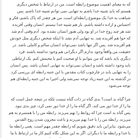
که به معنای اهمیت موضوع رابطه است. من در ارتباط با شخص دیگری
هستم که باید شبیه خدا باشم به تنهایی نمی توانم شبیه خدا باشم. پس
شباهت به خدا یک موضوع رابطه‌ای است. من هر چقدر که پاک باشم، فکر و
احساس و اراده داشته باشم، باز هم شبیه خدا نیستم. انسان وقتی آفریده
شد هر چند روح خدا در او بود ولی هنوز انسان نشده بود. آدم وقتی آدم شد
که حوا هم آفریده شد. به تنهایی آدم نشد تا اینکه شخص دیگری مثل خودش
هم آفریده شد. پس اگر تنها باشد نمی‌تواند انسان سالم و کاملی باشد. در
حقیقت من واقعاّ وجود ندارم اگر دیگرانی هم وجود نداشته باشند. فرد
دیگری باید باشد که من بتوانم با او صحبت کنم یا محبتش کنم. یک ارتباطی
باید وجود داشته باشد و انسان نمی‌تواند به تنهایی انسان باشد. پس انسان
را به تنهایی باید در چارچوب کتاب مقدس با این جنبه رابطه ای بررسی کرد.
در گذشته به این جنبه زیاد توجه نمی‌شد ولی اخیرا به این جنبه رابطه‌ای هم
توجه می‌شود .
چرا گناه بد است؟ بدی گناه در ذات گناه نیست بلکه در نتیجه عمل است که
ما را از خدا دور می کند، اگر گناه ما را از خدا دور نمی کرد، چیز بدی نبود.
پس گناه بد است چرا که روابط را بهم می‌زند. رابطه من را با همسرم به هم
می‌زند. رابطه من را با خدا بهم می‌زند و باعث محزون شدن روح القدس
می‌شود. بنابراین باید دقیق شویم که رابطه چقدر مهم است. یعنی رابطه ما
با خدا و رابطه ما با دیگران. اگر به این شکل نگاه کنیم کار ما در ارتباط با ما