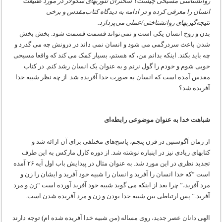
روانشناسی مسیحی چیست؟ سخنران تئوریهای سکولار در مورد طبیعت
انسان را معرفی کرده و در ادامه به دیدگاه کتاب‌مقدس و برخی
نتیجه‌گیریهای روانشناختی/عملی می‌پردازد.
بدن و روح انسان یکی است و نمی‌تواند قسمت قسمت شود. بخش بخش
شدن باعث سردرگمی می شود و انسان نمی داند در درونش چه می گذرد و
چه باید بکند. اینکه بدانم من، که هستم، بسیار کمک می کند که واقعا مسیحی
خوبی شوم و خودم را گول نزنم و به عنوان یک انسان رشد کنم. در کتاب
مقدس آمده است که انسان به صورت خدا آفریده شد. از چه نظر شبیه خدا
آفریده شد؟
شباهت خدا به عنوان موضوعی رابطه‌ای
از زمان آگوستین در قرن پنجم، پاسخ‌های مختلفی برای آن ارائه شد و
کتابهای زیادی نیز در اینباره نوشته شد. از دوره کارل مارکس به این طرف
تجدید نظری در این مورد شد. به عنوان مثال در پیدایش باب اول آیه ۲۶ آمده
است “که خدا انسان را آفرید و انسان را شبیه خود آفرید و ایشان را زن و
مرد آفرید،” چرا بعد از اینکه می گوید شبیه خود آفرید آورده است “زن و مرد
آفرید.” پس ارتباطی بین شبیه خدا بودن و زن و مرد آفریده شدن است.
الهی دانان عصر جدید، روی مساله (من شبیه خدا آفریده شده ام) توجه دارند