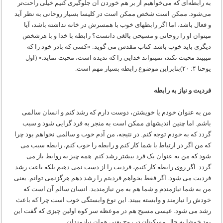
به رابطه‌ای که می‌خواهیم از بر هم خوردن آن جلوگیری کنیم خیلی راحت‌تر
می‌شود. ممکن است شخص ممکن است در کلیسا بسیار روحانی به نظر آید
و فعال باشد، اما اگر رابطه‏ای خوب با همسرش در خانه نداشته باشد، آیا
می‏توان او را روحانی و مسیحی بالغی دانست؟ رابطه با خدا و با هرشخص
دیگری باید خوب باشد. کتاب مقدس می گوید: «کسی که بادر خود را که
می‏بیند محبت نکند، نمی‏تواند خدایی را که ندیده است، محبت نماید.» (اول
یوحنا ۴: ۲۰)بنابراین موضوع رابطه بسیار مهم است.
فردیت و نیاز به رابطه
من به عنوان خودم یا خویشتن، دوست دارم که رشد کنم و انسان سالمی
باشم. اما چنین اندیشه‏ای ممکن است به منجر به فرد گرایی شود و سبب
گردد که به خودم توجه کنم. در نتیجه، من آدم خوب و سالمی نخواهم بود چرا
که من اگر در ارتباط با شما کار کنم و رابطه را خوب کنم، رابطه سبب می
شود که من به عنوان یک فرد بیشتر رشد کنم. همه چیز به روابط باز می
گردد. اگر روی رابطه کار کنیم، فردیت را از دست نمی دهیم بلکه باعث رشد
فردیت می شود. اگر فقط بخواهم فردیتم را رشد دهم هرگزنمی توانم. یعنی
من به شما نیازمندم و شما هم به من نیازمندید. انسان سالم آن است که
خودش را نیازمند و وابسته ببیند. این نوع وابستگی خوب است چرا که باعث
رشد می شود. عیسی مسیح هم در موعظه سر کوه اولین چیزی که گفت این
بود خوشا به حال مسکینان در روح یعنی همان نیازمندان.