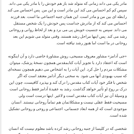
مادر یکی می داند زمانی که متولد شد باز هم خودش را با مادر یکی می داند.
سپس کم کم احساس می کند این مادر است و این من. پس احساس می کند
رابطه ای بین من و مادر است. این همان جنبه اجتماعی ما است. بعد فرزند
احساس می کند که از مادرش جداست پس خودش را یک شخص مستقل
می داند. سپس به جنسیت خویش پی می برد و بعد از لحاظ روانی و روحانی
رشد می کند. پس اینها مراحل رشد هستند. وقتی متولد می شویم این بعد
روحانی در ما است اما هنوز رشد نیافته است.
«جی آدامز» مشاور معروف مسیحی، روش مشاورۀ خاصی دارد و آن اینگونه
است که اعتقاد دارد با تجویز آیات کتابمقدس همچون نسخۀ پزشک، می‏توان
مشکلات مردم را حل کرد. این آیات را به اشخاص می دهیم همچون نسخه‌ای
که سبب بهبودی آنها می شود. به سخنی دیگر آدامز معتقد است که اگر
شخص با فکر خود آیات کتاب مقدس را درک کند و بپذیرد کافیست، چون این
درک بر روح او تأثیر خواهد گذاشت. رشد به عقیدۀ آدامز فقط روحانی است
و وسیلۀ آن نیز آیات کتاب مقدس است و لاغیر. اینها درست است ولی
مسیحیت فقط عقلی نیست و مشکلاتمان هم تماماً روحانی نیستند. انسان
موجودی است که از همه ابعاد جسمانی، اجتماعی و روحی و روحانی تشکیل
شده است.
شخصی که در کلیسا از جنبه روحانی رشد کرده باشد معلوم نیست که انسان