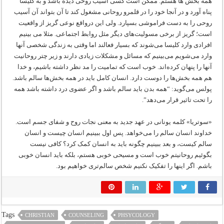
همه بخش ها هستم. ممکن است کسی آسیب روحی دیده باشد و به کلیسا
پناه آورد و در آنجا خود را در قلمرو روحانی مشغول کند تا آن بتواند آن آسیب
روحی را به دست فراموشی بسپارد. ولی این درواقع نوعی گریز از واقعیت
است؛ گریز از برخی مسولیت‌های دیگر مثل روابط اجتماعی. مثلا می بینیم
افرادی وارد کلیسا می‌شوند که بسیار فعالند اما وقتی به زندگی شخصی آنها
وارد می‌شویم می‌بینیم که مسائل و مشکلات زیادی دارند و زیر چتر روحانیت
آنها را پنهان کرده‌اند. خوب است که تمامیت را مد نظر داشته باشیم، و خدا
هم همه بخش‌ها را دوست دارد. انسان کامل باید در همه بخش‌ها سالم باشد.
پولس می‌گوید: “همه بدن باید سالم باشد و اگر عضوی درد داشته باشد همه
را تحت تاثیر قرار می‌دهد”.
«سوتریا» کلمه یونانی در عهد جدید به معنی نجات روح و شفای جسم است.
خداوند انسان سالم را می‌خواهد. پس اول ببینیم انسان چیست و انسان
سالم کیست، و بعد ببینیم چگونه باید به انسان کمک کرد؟ کافی نیست
بگوئیم روحانیتم خوب است و مسیحی خوبی هستم، بلکه باید انسان خوبی
باشم. اگر اینها را تفکیک نکنیم شخص سالم‌تری خواهیم بود.
Tags
CHRISTIAN
COUNSELING
PHSYCOLOGY