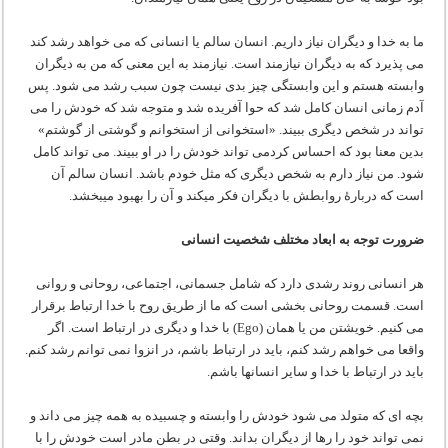
ما به خدا و دیگران نیاز داریم. انسان سالم یا انسانی که می خواهد رشد کند
می پذیرد که به دیگران نیازمند است. نیازمند به این معنی که من به دیگران
وابسته هستم و این وابستگی چیز بدی نیست چون سبب رشد می شود. پس
آدم زمانی انسان کامل شد که حوا آفریده شد و متوجه شد که خودش را می
تواند در شخص دیگری ببیند. «استخوانی از استخوانم و گوشتی از گوشتم»
بدین معنا بود که احساس کردمی تواند خودش را در او ببیند. می تواند کامل
شود. من نیاز دارم به شخص دیگری که مثل خودم باشد. انسان سالم آن
است که دربارۀ روابطش با دیگران فکر می‏کند و آن را بهبود می‏بخشد.
ضرورت توجه به ابعاد مختلف شخصیت انسانی
هر انسانی روند رشدی دارد که شامل جسمانی، اجتماعی، روحانی و روانی
است. قسمت روحانی بخشی است که ما از طریق روح با خدا ارتباط برقرار
می کنیم. خویشتن من یا همان (Ego) با خدا و دیگری در ارتباط است. اگر
واقعا می خواهم رشد کنم، باید در ارتباط باشم، در انزوا نمی توانم رشد کنم.
باید در ارتباط با خدا و سایر انسانها باشم.
بچه ای که متولد می شود خودش را وابسته و چسبیده به همه چیز می داند و
نمی تواند خود را رها از دیگران بداند. وقتی در بطن مادر است خودش را با