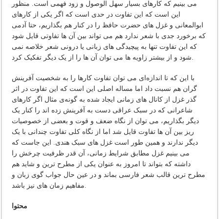
می بینیم که کارهای بسیار سهل الوصول و زود فهمی است. منظور
این است که این تفاوت در حدی است که اگر یکی از کارهای
ابوالمعانی و غزل های حضرت حافظ را در کنار هم بگذاریم، حتا آدمی
که برخورد جدی با شعر ندارد هم می تواند بین آن ها تفاوتی قایل شود
که این تفاوت تنها به پیچیدگی های زبانی یا درونی شعر خلاصه نمی
شود و از بیشتر زاویه ها می توان آن ها را از یک دیگر تفکیک کرد.
با این که تا اندازه‌ای می توان تفاوت کارها را به شخصیت آفرینش
گران هم نسبت داد اما مساله اصلی این است که این تفاوت در اثر
گذر غزل از کانال های زمانی ایجاد شده به گونه‌ی مثال اگر کارهای
شاعرانی که در سبک عراقی دست به آفرینش زده اند را کنار یک
دیگر بگذاریم، می توان از نگاه ضعف و قوت و بعضی از خصوصیات
ریز بین آن ها تفاوت قایل شد اما از نگاه کلی تفاوت چندانی با یک
دیگر ندارند و همین طور است غزل های سبک هندی. این جاست که
می بینیم غزل مطابق شرایط زمانی، آن قدر ظرفیت چرخش را
داشته که بتواند تا امروز به عنوان یکی از مطرح ترین و شاید هم
مطرح ترین قالب شعر فارسی بماند و در عین حال جواب گوی زبان و
مفاهیم زمان های نیز باشد.
محتوا