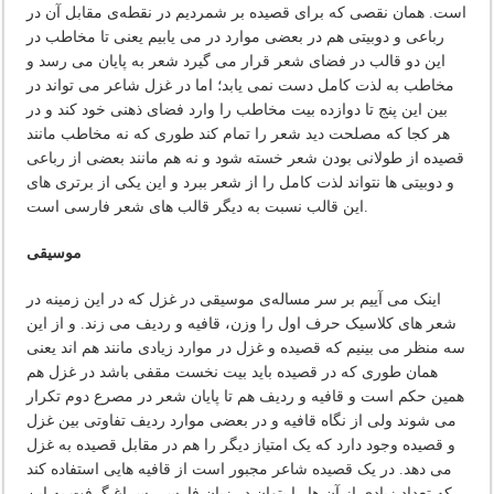
است. همان نقصی که برای قصیده بر شمردیم در نقطه‌ی مقابل آن در
رباعی و دوبیتی هم در بعضی موارد در می یابیم یعنی تا مخاطب در
این دو قالب در فضای شعر قرار می گیرد شعر به پایان می رسد و
مخاطب به لذت کامل دست نمی یابد؛ اما در غزل شاعر می تواند در
بین این پنج تا دوازده بیت مخاطب را وارد فضای ذهنی خود کند و در
هر کجا که مصلحت دید شعر را تمام کند طوری که نه مخاطب مانند
قصیده از طولانی بودن شعر خسته شود و نه هم مانند بعضی از رباعی
و دوبیتی ها نتواند لذت کامل را از شعر ببرد و این یکی از برتری های
این قالب نسبت به دیگر قالب های شعر فارسی است.
موسیقی
اینک می آییم بر سر مساله‌ی موسیقی در غزل که در این زمینه در
شعر های کلاسیک حرف اول را وزن، قافیه و ردیف می زند. و از این
سه منظر می بینیم که قصیده و غزل در موارد زیادی مانند هم اند یعنی
همان طوری که در قصیده باید بیت نخست مقفی باشد در غزل هم
همین حکم است و قافیه و ردیف هم تا پایان شعر در مصرع دوم تکرار
می شوند ولی از نگاه قافیه و در بعضی موارد ردیف تفاوتی بین غزل
و قصیده وجود دارد که یک امتیاز دیگر را هم در مقابل قصیده به غزل
می دهد. در یک قصیده شاعر مجبور است از قافیه هایی استفاده کند
که تعداد زیادی از آن ها را بتوان در زبان فارسی سراغ گرفت به این