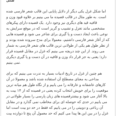
شکل
اما شکل غزل یکی دیگر از دلایل پایایی این قالب شعر فارسی شده
است. به طور مثال در قالب قصیده ما می بینیم بر علاوه قیود وزن و
قافیه قید های دیگری نیز وجود دارد. یک قصیده دارای پیکرهای
مشخصی مانند تغزل و تشبیب و گریز است که در موقع سرایش به
نوعی باعث ایجاد دست و پا گیری برای شاعر می شود و قصیده هایی
که از آغاز شعر فارسی داشتیم، معمولا برای مدح سروده شده بودند و
از نظر طول هم یکی از طولانی ترین قالب های شعر فارسی به شمار
می روند. از این چند دریچه می بینیم که غزل در مقابل قصیده قرار
دارد؛ یعنی به جز قرار داد وزن و قافیه در آن دست و پا گیری دیگری
نمی بینیم.
هم چنین از غزل در تاریخ ادبیات بسیار به ندرت می بینیم که برای
مداحی به معنای مصطلح آن استفاده شده باشد و معمولا در آن
کارهای عاشقانه و عارفانه را می یابیم و از نگاه طول هم میانه ترین
موقعیت را برای خویش انتخاب کرده یعنی در قصیده که از ۱۴ بیت به
بالا آغاز می شود و بیشترقصیده های زبان پارسی را بسیار طولانی در
می یابیم در حدی که حوصله ای برای مخاطب نمی گذارد و در مقابل
آن رباعی و دوبیتی را در می یابیم که فقط در حد دو بیت است اما
غزل را در بین این ها پیدا می کنیم که حد معمول آن پنج تا دوازده بیت