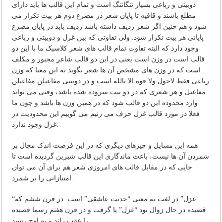
دوبیتی و رباعی بسیار تنگاتنگ است و تمام این قالب ها باید دارای
مطلع باشند و قافیه تا پایان شعر در مصرع دوم هر بیت تکرار می
شود و هم چنین اگر شعر ردیف داشته باشد ردیف باید در پایان مصرع
پایانی هر بیت تکرار شود. ولی تفاوتی که بین غزل و دوبیتی و رباعی
وجود دارد که البته تفاوت تمام قالب های شعر کلاسیک ما با این دو
قالب است در وزن است یعنی در این دو قالب شاعر مجبور و مکلف
است که در وزن های مشخص آن ها شعر بگوید به این معنا که وزن
رباعی فقط لاحول ولا قوه الا بالله است و در دوبیتی مفاعیلن مفاعیلن
مفاعیل و هر شعری که در دو بیت سروده شده باشد، وقتی می تواند
وارد محدوده این دو قالب شود که در همین وزن ها باشد و چون ما
فعلا در مورد قالب غزل حرف می زنیم می گوییم این محدودیت در
غزل وجود ندارد.
همه این مسایل و چیزهای دیگری که در این فرصت اندک مجال بر
شمردن آن ها نیست، باعث ماندگاری این قالب شیرین گردیده است تا
جایی که در مقابل قالب های امروزی شعر هم برای آن می توان
امتیازاتی را بر شمرد.
“غزل” در لغت به معنی “حدیث عاشقی” است. در قرن ششم که
قصیده در حال زوال بود “غزل” پا گرفت و در قرن هفتم رسما قصیده
را عقب راند و به اوج رسید.