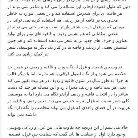
دلیل که طول قصیده ایجاب این مساله را می کند و شاعر نمی تواند از
هر قافیه ای برای شعرش استفاده کند و در بعضی موارد به خاطر
محدودیت در قافیه از هر ردیفی هم استفاده کرده نمی تواند. در
صورتی که در غزل دست شاعر باز تر است و به راحتی می تواند از
بعضی امکاناتی که هم نشینی ردیف و قافیه های نوتر برای تولید
تصاویر و حرف های جدید تر به شعر می دهند استفاده کند و هم چنین
نشستن بعضی از ردیف و قافیه ها در کنار یک دیگر به موسیقی شعر
نیز کمک زیادی می کنند.
تفاوت بین قصیده و غزل از نگاه وزن و قافیه و ردیف در همین حد
خلاصه می شود و از نگاه اصول فرقی با هم ندارند. اما با دیگر قالب
ها چرا! به طور مثال در مثنوی قافیه و ردیف در هر بیت تغییر می کند
یعنی هر بیت قافیه و ردیف مجزا دارد و این مساله هر چند که دست
شاعر را در انتخاب قافیه و ردیف آزادتر نگاه می دارد اما به موسیقی
کلی شعر نسبت به غزل ضربه خفیفی می زند. تغییر ردیف و قافیه در
هر بیت در آن فضای واحدی که غزل می تواند مخاطب را نگه دارد نگه
داشته نمی تواند.
حالا می بینیم از این دریچه چه تفاوت هایی بین غزل و رباعی ودوبیتی
وجود دارد: اول از شباهت ها باید گفت که شباهت بین غزل، قصیده،