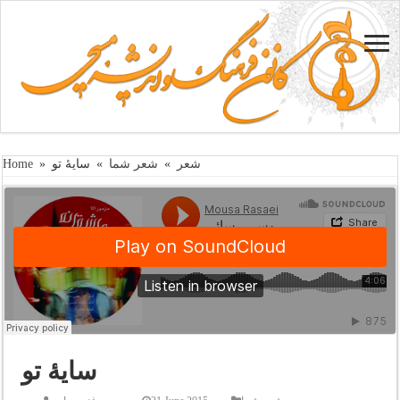
شعر
»
شعر شما
»
سایۀ تو
»
Home
سایۀ تو