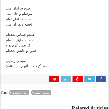
صبح خرامان منی،
مرده‌ام و جان منی
دست به دامان توام،
لحظه و هر آن منی
همچو شقایق شده‌ام،
مست دقایق شده‌ام
کز نفس گرم تو و
فیض تو عاشق شده‌ام
موسی رسایی
(برگرفته از آلبوم «عاشقانه»)
Tags
موسی رسایی
البوم عاشقانه
Related Articles