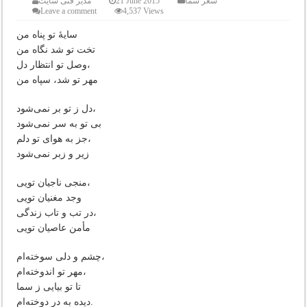
شعر شما
21 June 2015
مدیر فنی سایت
Leave a comment
4,537 Views
سایۀ تو پناه من
تخت تو شد نگاه من
وصل تو انتظار دل،
مهر تو شد، سپاه من
دل ز تو بر نمی‌شود،
بی تو به سر نمی‌شود
جز به هوای تو دلم،
زیر و زبر نمی‌شود
منجی ناجیان تویی،
وجد مغنیان تویی
در تب و تاب زندگی،
مأمن عاصیان تویی
چشم و دلی سوخته‌ام،
مهر تو اندوخته‌ام،
تا تو بیایی ز سما
دیده به در دوخته‌ام.