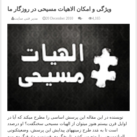
ویژگی و امکان الاهیات مسیحی در روزگار ما
4,165
۰
20 December 2010
مدیر فنی سایت
نویسنده در این مقاله این پرسش اساسی را مطرح می‏کند که آیا در
اوایل قرن بیستم هنوز می‏توان از الهیات مسیحی سخن‏گفت؟ او درصدد
است تا به مَدد طرح زمینه‏های پیدایش این پرسش، وضعیت‏کنونی
الهیات‏مسیحی را به‏تصویر کشد. تاریخ‏گروی،فمینیسم وعرفی‏گروی سه