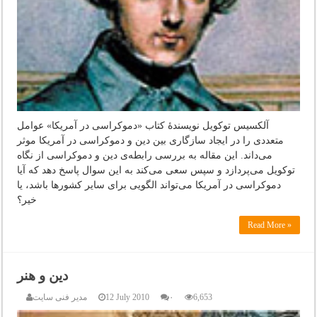
آلکسیس توکويل نویسندۀ کتاب «دموکراسی در آمريکا» عوامل
متعددی را در ايجاد سازگاری بين دين و دموکراسی در آمريکا موثر
می‌داند. اين مقاله به بررسی رابطه‌ی دين و دموکراسی از نگاه
توکويل می‌پردازد و سپس سعی می‌کند به اين سوال پاسخ دهد که آيا
دموکراسی در آمريکا می‌تواند الگويی برای ساير کشورها باشد، يا
خير؟
Read More »
دین و هنر
6,653
۰
12 July 2010
مدیر فنی سایت