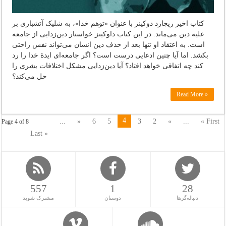
کتاب اخیر ریچارد دوکینز با عنوان «توهم خدا»، به شلیک آتشباری بر
علیه دین می‌ماند. در این کتاب داوکینز خواستار دین‌زدایی از جامعه
است. به اعتقاد او تنها بعد از حذف دین انسان می‌تواند نفس راحتی
بکشد. اما آیا چنین ادعایی درست است؟ اگر جامعه‌ای ایدۀ خدا را رد
کند چه اتفاقی خواهد افتاد؟ آیا دین‌زدایی مشکل اختلافات بشری را
حل می‌کند؟
Read More »
4
...
»
6
5
3
2
«
...
« First
Page 4 of 8
Last »
557
1
28
دنباله‌گرها
دوستان
مشترک شوید