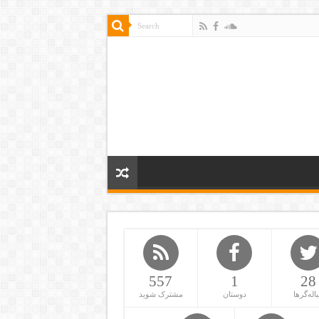
557
1
28
باله‌گرها
دوستان
مشترک شوید