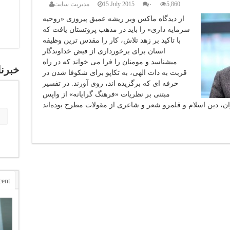
5,860
۰
15 July 2015
مدیریت سایت
از دیدگاه ماکس وبر ريشه عميق پيروزی «روحيه
سرمايه داری» را باید در مذهب پروتستان یافت که
با تاکيد بر زهد تلاش، کار را مقدس ترين وظيفه
انسان برای برخورداری از فيض خداوندگار
ميشناسد و مومنان را فرا می خواند که در راه
خبرنا
قربت به ذات الهی، به تکاپو برای شکوفا شدن در
حرفه ای که برگزيده اند، روی آورند. در تفسير
مبتنی بر نظريات «فرهنگ گرايانه» از واپس
cent