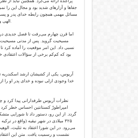
پراکنده ارائه می‌کرد. همچنین نباید از ن
جفاها و آزارهای شدید بود و مجال این را نم
مسائل مهمی همچون رابطه خدای پدر و پس
الهی و انسانی مسیح، و نظایر آن هنوز به طور دقیق مشخص نشده بود.
مسیحیت گروید. پس از مدتی مسیحیت د
نسبی داد. این امر موقعیت را آماده کرد تا
بود که کم‌کم برخی از سؤالات اعتقادی خو
خدا وجودی ازلی نبوده و خدای پدر او را 
نظرات آریوس طرفدارانی پیدا کرد و چ
امپراطورْ کنستانتین احساس خطر کرد ک
گردد. از این رو، دستور داد تا شورایی مت
۳۲۵ میلادی در شهر نیقیه (واقع در تر
می‌رود. در این شورا اعتقاد به تثلیث، الو
نشست و رسمیت یافت. متن این اعتقاد