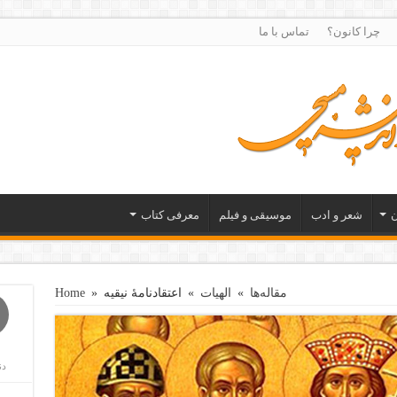
چرا کانون؟
تماس با ما
ن
شعر و ادب
موسیقی و فیلم
معرفی کتاب
مقاله‌ها
»
الهیات
»
اعتقادنامهٔ نیقیه
»
Home
دن