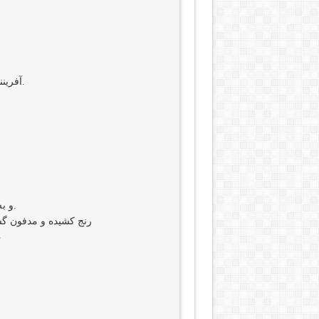
آفرینندهٔ آسمان و زمین و همهٔ چیزهای دیدنی و نادیدنی پیدا و ناپیدا.
و به واسطهٔ روح‌القدس از مریم باکره جسم گرفت و انسان شد.
رنج کشیده و مدفون 
و به آسمان‌ها صع