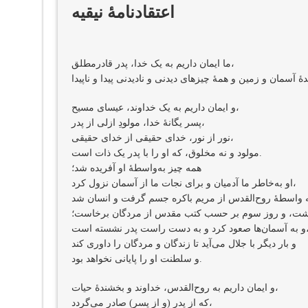
اعتقادنامهٔ نیقیه
ما ایمان داریم به یک خدا، پدر قادرمطلق،
و ایمان داریم به یک خداوند، عیسای مسیح،
پسر یگانهٔ خدا، مولودِ ازلی از پدر،
نور از نور، خدای حقیقی از خدای حقیقی،
مولود و نه مخلوق، که او را با پدر یک ذات است.
همه چیز به‌واسطهٔ او آفریده شد؛
او به‌خاطر ما آدمیان و برای نجات ما از آسمان نزول کرد،
گشت، و روز سوم بر حسب کتب مقدس از مردگان برخاست؛
ود کرد و به دست راست پدر نشسته است،
و بار دیگر با جلال می‌آید تا زندگان و مردگان را داوری کند
و سلطنت او را پایانی نخواهد بود.
و ایمان داریم به روح‌القدس، خداوند و بخشندهٔ حیات،
که از پدر (و از پسر) صادر می‌گردد،