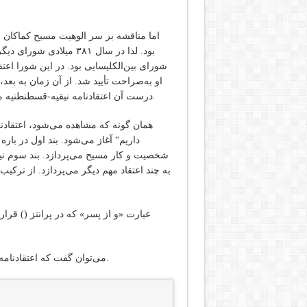
اما مناقشه بر سر الوهیت مسیح کماکان اد
بود. لذا در سال ۳۸۱ م
شورای بین‌الکلیسایی بود. در این شورا اعتق
او به‌صراحت تأیید شد. از آن زمان به بعد
درست آن اعتقادنامه نیقیه-قسطنطنیه می‌باشد که گاه به‌صورت مخفف اعتقادنامه نیقیه خوانده می‌شود.
همان گونه که مشاهده می‌شود، اعتقادنا
داریم“ آغاز می‌شود. بند اول در بار
شخصیت و کار مسیح می‌پردازد. بند سوم نیز
به چند اعتقاد مهم دیگر می‌پردازد. از ترکیب
عبارت «و از پسر» که در پرانتز () قر
می‌توان گفت که اعتقادنامه نیقیه-قسطنطنیه نخستین سند الهیات سیستماتیک مسیحی است.