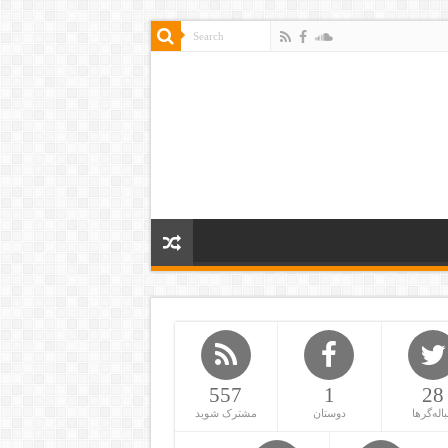
557
1
28
باله‌گرها
دوستان
مشترک شوید