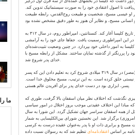
ظر دور داشت که کلیسا در بخشهای عمده‌ای از سه قرن‌ اول درگیر
ی‌یافت تا اصول اعتقادی خود را به صورت سیستماتیک تدوین کند.
ر او عیسی مسیح، شخصیت و طبیعت روح‌القدس، رابطه طبیعت
اما قرن چهارم می‌رفت تا فصل جدیدی در تاریخ کلیسا آغاز کند. کنستانتین، امپراطور روم، در سال ۳۱۲ به
ر این امپراطوری رسمیت یافت. جفاها جای خود را به آرامشی
 کلیسا به امور داخلی خود بپردازد. در چنین وضعیت تثبیت‌شده‌ای
د را پررنگتر از گذشته نمایان ساختند. مشکل از رابطه مسیح با
خدای پدر شروع شد.
آریوس، یکی از کشیشان ارشد اسکندریه (مصر) در سال ۳۱۹ میلادی شروع کرد به تعلیم دادن این که پسر
از نیستی خلق کرده است. به این ترتیب، مسیح مخلوق خدا است.
پسر، ابزاری بود در دست خدای پدر برای آفریدن عالم هستی.
یزی نگذشت که اختلاف نظر میان اسقفان بالا گرفت، طوری که
ما را
ه مبادا این اختلاف عقیدتی موجب بروز اختلال در امور سیاسی
شکل از همه اسقفان سراسر جهان تشکیل گردد. این شورا به سال
کیه امروزی) برگزار شد. این نخستین شورای بین‌الکلیسایی به شمار
هیت مسیح و برابری ذات او با پدر به‌عنوان عقیده درست به کرسی
نامه بر اساس
اعتقادنامه‌ای
تنظیم شد که به رسولان نسبت داده