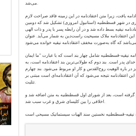
می‌شد.
امه یافت، زیرا متن اعتقادنامه در این زمینه فاقد صراحت لازم
یلادی شورای دیگری در شهر قسطنطنیه (استانبول امروزی) تشکیل شد که دومین
ادنامه نیقیه بسط داده شد و در آن رابطه پسر با پدر و ذات الهی
، این اعتقادنامه ملاک مسیحیت راست‌دین به شمار می‌آید. عنوان
مه نیقیه-قسطنطنیه شامل چهار بند است که با عبارت ”ما ایمان
ه خدای پدر است. بند دوم که طولانی‌ترین بند اعتقادنامه است، به
 در باره الوهیت روح‌القدس و کار او مربوط می‌شود. بند چهارم
 این اعتقادنامه نتیجه می‌شود که آن اعتقادنامه‌ای است مبتنی بر
تثلیث.
ار گرفته است، بعد از شورای اول قسطنطنیه به متن اضافه شد و
مسی
اخلافی را بین کلیسای شرق و غرب سبب شد.
سخنر
تشیع
چرا 
ایرا
اشاره
تاثیر