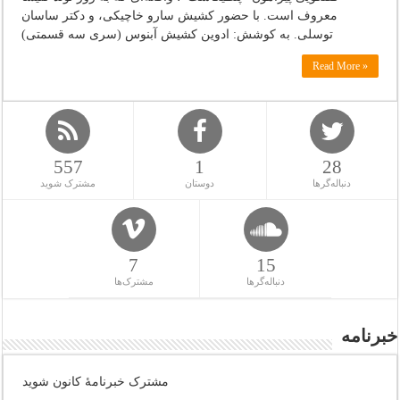
معروف است. با حضور کشیش سارو خاچیکی، و دکتر ساسان
توسلی. به کوشش: ادوین کشیش آبنوس (سری سه قسمتی)
Read More »
557
1
28
دنباله‌گرها
دوستان
مشترک شوید
7
15
دنباله‌گرها
مشترک‌ها
خبرنامه
مشترک خبرنامهٔ کانون شوید