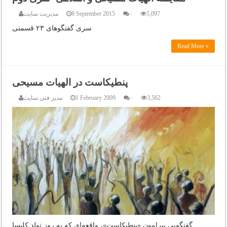
5,097
۰
8 September 2015
مدیریت سایت
سری گفتگوهای ۲۳ قسمتی
Read More »
پنطیکاست در الهیات مسیحی
3,562
۰
1 February 2009
مدیر فنی سایت
گفتگویی پیرامون «پنطیکاست»، واقعه‌ای که به روز تولد کلیسا