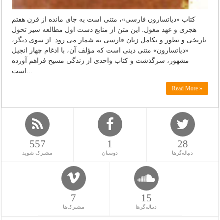
كتاب «دیاتسارون فارسی»، متنی است به جای مانده از قرن هفتم
هجری و عهد مغول. این متن از منابع دست اول ‏مطالعه سیر تحول
تاریخی و تطور و تكامل زبان فارسی به شمار می رود. از سوی دیگر،
«دیاتسارون» متنی ‏دینی است كه مؤلف آن، با ادغام چهار انجیل
مشهور، سرگذشت و كتاب واحدی از زندگی مسیح فراهم ‏آورده
است...
Read More »
557
1
28
دنباله‌گرها
دوستان
مشترک شوید
7
15
دنباله‌گرها
مشترک‌ها