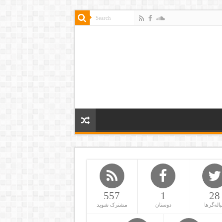
557
1
28
باله‌گرها
دوستان
مشترک شوید