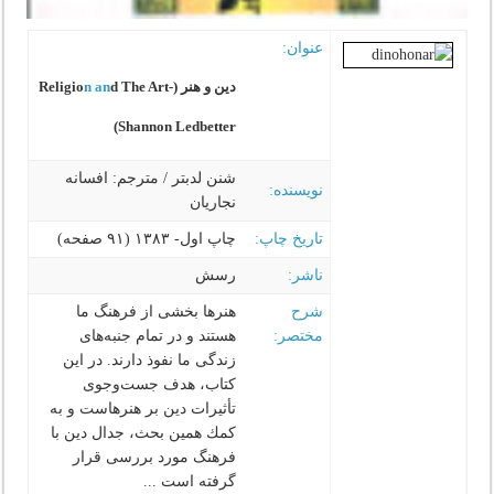
عنوان:
دین و هنر (Religio
d The Art-
n an
Shannon Ledbetter)
شنن لدبتر / مترجم: افسانه
نویسنده:
نجاریان‌‌
تاریخ چاپ:
چاپ اول- ۱۳۸۳ (۹۱ صفحه)
ناشر:
رسش
شرح
هنرها بخشی از فرهنگ ما
مختصر:
هستند و در تمام جنبه‌های
زندگی ما نفوذ دارند. در این
كتاب، هدف جست‌وجوی
تأثیرات دین بر هنرهاست و به
كمك همین بحث، جدال دین با
فرهنگ مورد بررسی قرار
گرفته است ...