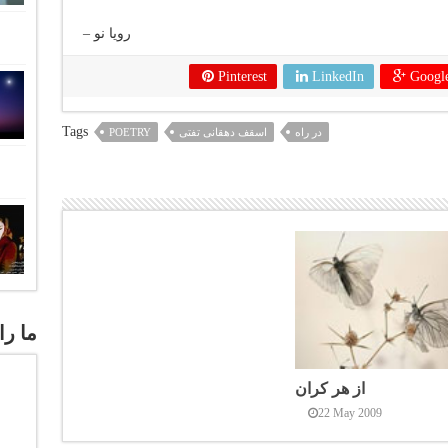
رویا نو –
Pinterest
LinkedIn
Googl
Tags
در راه
اسقف دهقانی تفتی
POETRY
ما را
از هر کران
22 May 2009