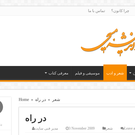
چرا کانون؟
تماس با ما
ن
شعر و ادب
موسیقی و فیلم
معرفی کتاب
شعر
»
در راه
»
Home
در راه
دن
Leave 
شعر
3 November 2009
مدیر فنی سایت