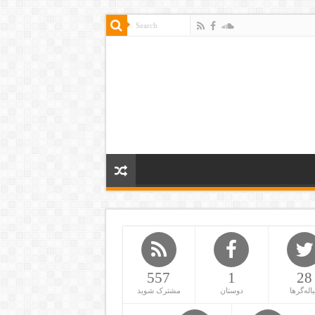
557
1
28
باله‌گرها
دوستان
مشترک شوید