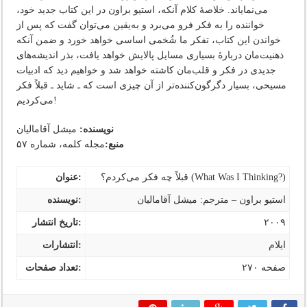
می‌نمایاند. خلاصۀ کلام آنکه، استیو براون در این کتاب جدید خود،
خواننده را به فکر فرو می‌برد و به‌یقین می‌توان گفت که پس از
خواندن این کتاب، تفکر ما شُخمی اساسی خواهد خورد و ضمن آنکه
ذهنیت‌مان دربارۀ بسیاری مسایل پالایش خواهد یافت، بذر اندیشه‌های
جدیدی در فکر و قلب‌مان کاشته خواهد شد و خواهیم دید که ادبیات
مسیحی، بسیار دگرگون‌کننده‌تر از آن چیزی است که ـ شاید ـ قبلاً فکر
می‌کردیم!
نویسنده:
میشل آقامالیان
منبع:
مجله کلمه، شماره ۵۷
قبلاً چه فکر می‌کردم؟ (What Was I Thinking?)
عنوان:
استیو براون – مترجم: میشل آقامالیان
نویسنده:
۲۰۰۹
تاریخ انتشار:
ایلام
انتشارات:
۲۷۰ صفحه
تعداد صفحات: