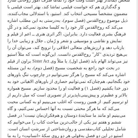
شخص ایماندار بهتر است وقت خود را تماماً صرف امور روحانی سازد
و گه‌گداری هم که خواست فیلمی تماشا کند، بهتر است فیلمی با
مضمونِ مشخصاً مسیحی انتخاب کند. استیو، با استدلالی مجاب‌کننده،
ذیل موضوع روح‌القدس (فصل سوم)، به‌درستی به این مطلب اشاره
می‌کند که روح‌القدس کار خود را به کلیسا محدود نمی‌کند و در کُلِ
فرهنگِ بشری فعالیت دارد. بنابراین، اگر اثری هنری ــ اعم از فیلم و
نمایش و نقاشی و موسیقی و شعر و رُمان ـ جلال و زیبایی خدا را
بازتاب دهد و ارزش‌های متعالی اخلاقی را ترویج کند، می‌توان آن را
بی‌هیچ تردیدی “کار” روح‌القدس دانست. این‌گونه است که مثلاً استیو
براون از فیلم Sister Act نیز می‌تواند الهام یابد (فصل اول). یا مثلاً وی
در بحث خود راجع به شخصیت مسیح (فصل دوم)، به این مسئله
اشاره می‌کند که مسیح را هرگز نمی‌توانیم در چارچوب تنگِ‌ باورهای
خود بگنجانیم، هم‌چنان‌که نمی‌توانیم حصاری از باورهای الاهیاتی خود به
دور خدا بکشیم (فصل ۱) و فعالیت او را محدود سازیم. مسیح همواره
بالاتر و عظیم‌تر و پیش‌بینی‌ناپذیرتر از تصویری است که میل داریم از
او ترسیم کنیم. از همین روست که اغلب می‌بینیم او به کسانی محبت
می‌کند که ما هرگز محبتی نسبت به آنها احساس نمی‌کنیم، و گاه
می‌بینیم او مانند ما ستایندۀ دوستان‌ و هم‌فکران‌‌مان نیست! در فصل
ششم و هفتم نیز یکی از جالب‌ترین مباحث کتاب را می‌خوانیم که
شامل تحلیلی کتاب‌مقدسی و روان‌شناختی از سرشتِ انسان است.
استیو در این دو فصل به‌قولی هر دو روی سکۀ «انسانیت» را به ما