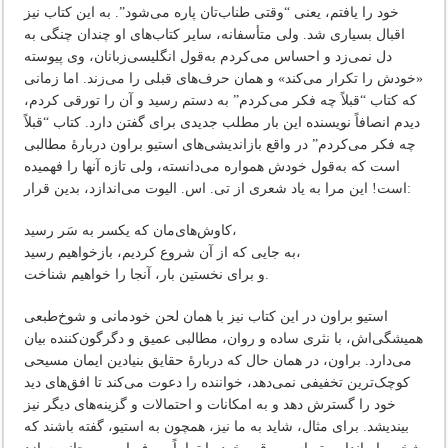
خود را یافتم، یعنی “وقتی طنا‌ب‌تان پاره می‌شود”. به این کتاب نیز
اقبال بسیاری شد. ولی متأسفانه، سایر کتاب‌های او چندان چنگی به
دل نمی‌زد و احساس می‌کردم به‌قول انگلیسی‌زبانان، وی پیوسته
«خودش را تکرار می‌کند» و همان حرف‌های قبلی را می‌زند. اما زمانی
که کتاب “قبلاً چه فکر می‌کردم” به دستم رسید و آن را تورقی کردم،
دیدم انصافاً نویسنده این بار مطلب جدیدی برای گفتن دارد. کتاب “قبلاً
چه فکر می‌کردم” در واقع بازاندیشی‌های استیو براون دربارۀ مطالبی
است که به‌قول خودش همواره می‌دانسته، ولی تازه آنها را فهمیده
است! این مرا به یاد شعری از تی. اس. الیوت می‌اندازد، بدین قرار:
کاوش‌های‌مان که یکسر به سَر رسید،
به جایی که از آن شروع کردیم، بازخواهیم رسید،
و برای نخستین بار، آنجا را خواهیم شناخت.
استیو براون در این کتاب نیز با همان لحن خودمانی و شوخ‌طبعی
همیشگی‌اش، با نثری ساده و روان، مطالبی عمیق و دگرگون‌کننده بیان
می‌دارد. براون، در همان حال که دربارۀ حقایق بنیادین ایمان مسیحی
کوچک‌ترین تخفیفی نمی‌دهد، خواننده را دعوت می‌کند تا افق‌های دید
خود را گسترش دهد و به امکانات و احتمالات و گزینه‌های دیگر نیز
بیندیشد. برای مثال، شاید به ما نیز، همچون به استیو، گفته باشند که