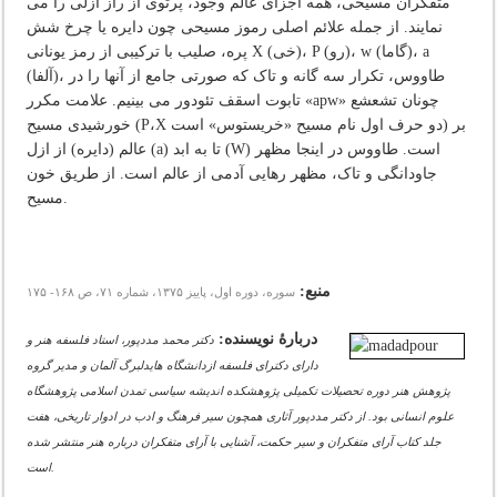
متفکران مسیحی، همه اجزای عالم وجود، پرتوی از راز ازلی را می
نمایند. از جمله علائم اصلی رموز مسیحی چون دایره یا چرخ شش
پره، صلیب با ترکیبی از رمز یونانی X (خی)، P (رو)، w (گاما)، a
(آلفا)، طاووس، تکرار سه گانه و تاک که صورتی جامع از آنها را در
تابوت اسقف تئودور می بینیم. علامت مکرر «apw» چونان تشعشع
خورشیدی مسیح (P،X دو حرف اول نام مسیح «خریستوس» است) بر
عالم (دایره) از ازل (a) تا به ابد (W) است. طاووس در اینجا مظهر
جاودانگی و تاک، مظهر رهایی آدمی از عالم است. از طریق خون
مسیح.
منبع:
سوره، دوره اول، پاییز ۱۳۷۵، شماره ۷۱، ص ۱۶۸- ۱۷۵
دربارۀ نویسنده:
دکتر محمد مددپور، استاد فلسفه هنر و
داراى دکتراى فلسفه ازدانشگاه هایدلبرگ آلمان و مدیر گروه
پژوهش هنر دوره تحصیلات تکمیلى پژوهشکده اندیشه سیاسى تمدن اسلامى پژوهشگاه
علوم انسانى بود. از دکتر مددپور آثارى همچون سیر فرهنگ و ادب در ادوار تاریخى، هفت
جلد کتاب آراى متفکران و سیر حکمت، آشنایى با آراى متفکران درباره هنر منتشر شده
است.