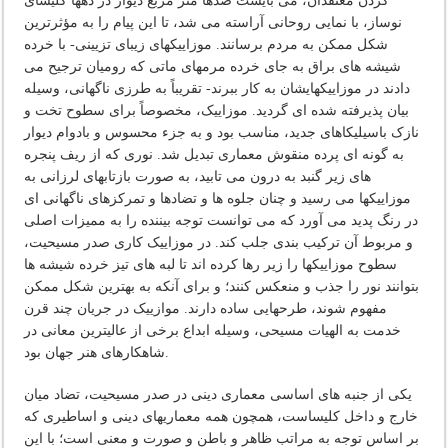
کردن معتقدان، می بایست صدها متر مربع دیوار در دهها کلیسای
نوساز، با نمایی روحانی آراسته می شد، تا این پیام را به مؤثرترین
شکل ممکن به مردم برسانند. موزاییکهای زیبای تزیینی- با خرده
شیشه های براق به جای خرده مرمهای ماتی که رومیان ترجیح می
دادند در موزاییکهایشان به کار ببرند- تقریباً به طرزی ناگهانی، وسیله
بیان پذیرفته شده ای گردید. موزاییک، مخصوصاً برای سطوح تخت و
نازک باسیلیکاهای جدید، مناسب بود و به جزء محسوس و بادوام دیوار
به گونه ای پرده منقوش معماری تبدیل شد. نوری که از ریف پنجره
های زیر گنبد به درون می تابید، به صورت بازتابهای لرزانی به
موزاییکها می رسید و چنان جلوه ها و تضادها و تمرکزهای ناگهانی ای
در رنگ پدید می آورد که می توانست توجه بیننده را به ممیزات اصلی
و مربوط آن ترکیب بندی جلب کند. در موزاییک کاری صدر مسیحیت،
سطوح موزاییکها را زیر رها کرده اند تا لبه های تیز خرده شیشه ها
بتوانند نور را جذب و منعکس کنند؛ و برای آنکه به بهترین شکل ممکن
مفهوم شوند، طرحهایی ساده دارند. موازییک در جریان چند قرن
خدمت به الهیات مسیحی، وسیله ابداع برخی از عالیترین معانی در
شاهکارهای هنر جهان بود.
یکی از جنبه های اساسی معماری دینی در صدر مسیحیت، تضاد میان
خارج و داخل کلیساست، همچون همه معماریهای دینی و اساطیری که
بر اساس توجه به مراتب ظاهر و باطن و صورت و معنی است؛ با این