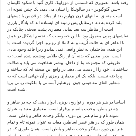
رفته باشد. تصویری که قسمتی از موزاییک کاری گنبد با شکوه کلیسای
«سن گئوگیوس» در سالونیکا را نشان می دهد، یک چنین نمونه ای
است متعلق به انتهای قرن چهارم بعد از میلاد. دو قدیس با دستهای
بلند کرده به دعا درمقابل پس زمینه ای ایستاده اند که یادگار بارزی
است از مناظر سه بعد نمایی معماری پشت صحنه، چنانکه در
نقاشیهای پمپی معمول بود. با این خصوصیت که تجسم اشکال در عمق
تا انداهز ای به حالت اُریب و نه کاملا از روبرو، اجرا گردیده است. با
این همه، ساختمان به نظر واقعی نمی نمایدو زیرا فاقد وجود مادی
است. بدین معنی که بدنه آن از رنگ طلایی پوشیده شده است؛ به
طریقی که مجموعه بنا از داخل، بیشتر شفافیت می یابد و صلالت
ساختمانی خود را از دست می دهد. در واقع این صحنه ای که ساخته و
پرداخته نیست. بلکه یک اثر معماری رمزی و آن جهانی است که به
منظور القای مفاهیمی چون اورشلیم آسمانی یا ملکوت ربانی برپا
شده است.
اساسا در هنر هر دوره از تواریخ، بویژه، ادوار دینی که چه در ظاهر و
چه در باطن، وحدت بالتمام برقرار است. معماری معبد به عنوان
نمونه تام و تمام هنر این دوره، بیانگر وحدت ظاهر و باطن است.
همان طور که در هنر عصر اساطیر، معابد به عنوان نمونه تام و تمام
هنر این دوره، بیانگر وحدت ظاهر و باطن است. همان طوری که در
هنر عصر اساطیر، معبد هند و چین، ژاپن، سومر، بین النهرین، ایران