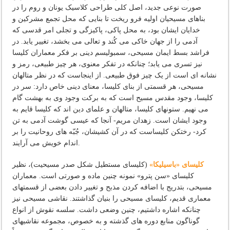
صورت نوعی جدید، اصل کلی طراحی کلاسیک یونان و روم را در
بناهای مسیحیان اولیه فرو ریخت تا بنایی که محل تجمع مشرکین و
خدایان ایشان بود، به محل پاکی، پاکیزگی و تجلی امر قدسی که
آدمی را از جهان خاکی می کُند و تعالی می بخشد، تغییر یابد. در
فراشد بسط ایمان مسیحی، سمبولیسم دینی بر فکر معماران کلیسا
نیز تسری می یابد؛ چنانکه در تفکر معنوی، هر چیز طبیعی، رمز و
نشانه ای است از یک چیز فوق طبیعی. از اینجاست که در نظر متالهان
مسیحی، هر قسمتی از بنای کلیسا، معنای دینی خاص دارد: سر در
کلیسا، وجود مقدس مسیح است که به برکت وجود وی به بهشت گام
می نهیم. ستونهای کلیسا، متالهان و علمای دین اند که کلیسا قایم به
وجود ایشان است. زهدان مریم- آنجا که عیسی گوشت آدمی به تن
کرد- رختکن کلیساست که در آن کشیشان، جُبّه های روحانیت را بر
اندام خویش می آرایند.
کلیسای «باسیلیکا»
(کلیسای مستطیل شکل صدر مسیحیت)، نظیر
کلیسای «سن پترو» نمونه چنین ماده و صورتی است. معماران
مسیحی، بتدریج با اضافه کردن مذبح و تغییر دادن بعضی از قسمتهای
معماری قدیم، کلیسای مسیحی را بنیان گذاشتند. نقاشی مسیحی نیز
چنانکه اشاره داشتیم، چنین وضعی داشت. سلسه نقوش از انواع
گوناگون منابع دوره های گذشته و به خصوص، مجموعه نقاشیهای