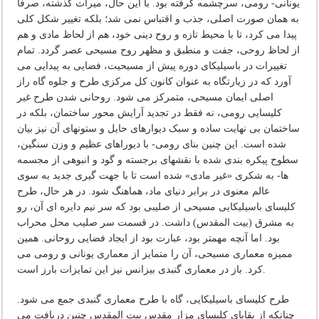
یونانی- رومی، سرچشمه گرفته بود. با این حال، میراث گذشته، صرفاً
به همان صورت اصلی، جذب و اقتباس نمی شد؛ بلکه تغییر شکل کلی
پیدا می کرد، تا با محیط تازه و روح دینی خود، هم از لحاظ مادی و هم
از لحاظ روحی، جفت و منطبق و مظهر روح مسیحی عصر گردد. تمام
تغییرات در باسیلیکای دوره پیش از مسیحیت، فضایی به پیدایی می
آورد که در زیارتگاه به عنوان کانون کل مرکزی طرح و جلوه گاه راز
اصلی ایمان مسیحی، متمرکز می شود. روحانی شدن طرح غیر
کلیسایی رومی، نه فقط در تجدید آرایش محور ساختمان، بلکه در
ساختمان بی نهایت ساده و سبک دیوارهای حایل و ستونهای آن نیز بیان
شده است. این چنین بنای رومی- با دیوراهای عظیم و وزن سنگین،
سطوح پیکره بندی شده با نقشهای برجسته و گود و انبوهی از مجسمه
ها- به شکری «غیر مادی» شده است تا با جهت گیری جدید به سوی
عالم معنوی در برابر دنیای ماد، هماهنگ شود. در هر حال، طرح
کلیسای باسیلیکایی مسیحی از صلیبی بود که سر نیم دایره ای آن، رو
به مشرق (بیت المقدس) داشت. در قسمت سر صلیب محل محراب
بود. اما آنچه مهمتر بود، عبارت بود از ایجاد فضایی روحانی. همین
ممیزه معماری مسیحی، آن را متمایز از معماری یونانی و رومی می
کرد. باز در معماری گنبدی بیزانس نیز این تمایزات بارز است.
طرح کلیسای باسیلیکایی، گاه با طرح معماری گنبدی جمع می شود.
چنانکه از بقایای کلیسای مزار مقدس بیت المقدس چنین دریافت می