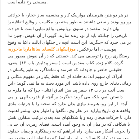
مسیحی رخ داده است.
در هر دو هنر، هنرمندان موازییک کار و مجسمه ساز حجار، با حوادثی
روبرو بودند و سعی داشتند به طور مختصر، مکاسب و وقایع اتفاقیه را
بیان دارند. مقصد در ستون تریانوس، واقع نمایی است تا حوادث
تاریخی را چنانکه باید از نو، زنده سازند. گویی از آن نقوش، چنین ندا
بر می خیزد که «بنگرید! این است آنچه در جنگهای ایالت داکیا به وقوع
پیوست». اما برعکس،
موزاییکهای کلیسای سانتاماریا ماجوره
،
رستگاری روح را توصیف می کند. حقیقتی که در آن نقوش مصور می
گردد، کلام زنده کتاب مقدس است ( سفر پیدایش باب ۱۳). یعنی،
حقیقتی حاضر و جاودانه که هنرمند و تماشاگر، به طور یکسان در
ادراک ان سهیم اند؛ نه حادثه ای که فقط یکبار در مفهوم مکانی و
زمانی دنیای خارج روی داده باشد. اثر مورد بحث به ما نمی گوید: «این
است آنچه در باب ۱۳ سفر پیدایش اتفاق افتاد.» چرا که ما ملزم به
دانستن آنیم، بلکه می گوید: «بنگرید بر آنچه از قدرت الهی بر می
آید». از این رو، هنرمند نیازی بدان ندارد که صحنه را با جزئیات مادی
واقعه های تاریخ بیاراید. در نظر وی، نگاهها و اطوار بدن، بیشتر اهمیت
دارد تا حرکات هیجان زده و یا شکلکهای سه بعدی ترکیب متقارن نقش
با شکافی که در میان آن به وجود آمده است. فضای رمزی، آن جدایی
را بخوبی آشکار می سازد. راه ابراهیم که به رستگاری و پیمان خداوند
می پیوندد، (راه کلیسا) در برابر راه لوط که به انتقام الهی منتهی می