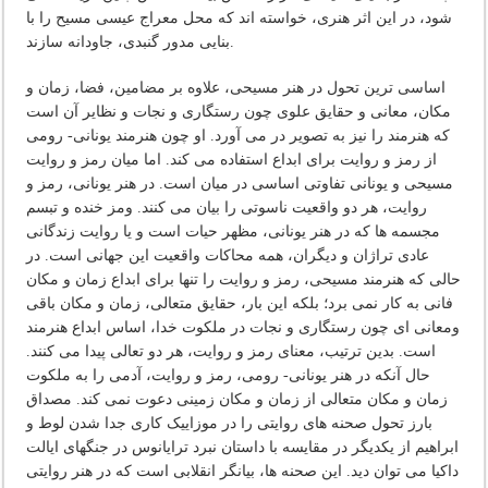
شود، در این اثر هنری، خواسته اند که محل معراج عیسی مسیح را با
بنایی مدور گنبدی، جاودانه سازند.
اساسی ترین تحول در هنر مسیحی، علاوه بر مضامین، فضا، زمان و
مکان، معانی و حقایق علوی چون رستگاری و نجات و نظایر آن است
که هنرمند را نیز به تصویر در می آورد. او چون هنرمند یونانی- رومی
از رمز و روایت برای ابداع استفاده می کند. اما میان رمز و روایت
مسیحی و یونانی تفاوتی اساسی در میان است. در هنر یونانی، رمز و
روایت، هر دو واقعیت ناسوتی را بیان می کنند. ومز خنده و تبسم
مجسمه ها که در هنر یونانی، مظهر حیات است و یا روایت زندگانی
عادی تراژان و دیگران، همه محاکات واقعیت این جهانی است. در
حالی که هنرمند مسیحی، رمز و روایت را تنها برای ابداع زمان و مکان
فانی به کار نمی برد؛ بلکه این بار، حقایق متعالی، زمان و مکان باقی
ومعانی ای چون رستگاری و نجات در ملکوت خدا، اساس ابداع هنرمند
است. بدین ترتیب، معنای رمز و روایت، هر دو تعالی پیدا می کنند.
حال آنکه در هنر یونانی- رومی، رمز و روایت، آدمی را به ملکوت
زمان و مکان متعالی از زمان و مکان زمینی دعوت نمی کند. مصداق
بارز تحول صحنه های روایتی را در موزاییک کاری جدا شدن لوط و
ابراهیم از یکدیگر در مقایسه با داستان نبرد ترایانوس در جنگهای ایالت
داکیا می توان دید. این صحنه ها، بیانگر انقلابی است که در هنر روایتی