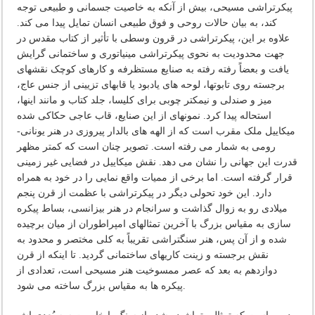
پیکرتراشی مسیحی، بیش از آنکه به خاصیت جسمانی و طبیعی توجه
کند، به بیان حالات روحی و فوق طبیعی انسان تمایل پیدا می کند.
علاوه بر این، پیکرتراشی در قرون وسطی با تأثیر از کتاب مقدس در
جهت محدودیت به نحوی پیکرتراشی مینیاتوری و ساختمانی گرایش
یافت و بعضاً رفته رفته به صنایع مستظرفه و کارهای کوچک نقشهای
برجسته روی تابوتها، لوحه های یادبود یا قابهای تزیینی از جنس عاج،
میز و صندلی و نیمکتر چوبی برای کلیسا، جلد کتاب و مانند اینها،
استحاله پیدا کرد. نمونهای از این صنایع، قاب عاجی حکاکی شده
میکاییل ملک مقرب است که از الهه های بالدار پیروزی در هنر یونانی-
رومی به شمار می رفته است. تصویر چنان است که کمتر مظهر
قدرت این جهانی را نشان می دهد. نقش میکاییل در فضایی غیر زمینی
قرار گرفته است. اما برخی از ممیات واقع نمایی را در خود به همراه
دارد. این خود تحولی دیگر در پیکرتراشی با عظمت از قرن پنجم
میلادی رو به زوال گذاشت و سرانجام در هنر بیزانسی، بساط پیکره
سازی به مقیاس بزرگ با آخرین تمثالهای امپراطوران از میان برچیده
شده و از آن پس، هنر سنگتراشی تقریباً به کلی مختصر و محدود به
نقش برجسته و زینت کاریهای ساختمانی گردید. تا اینکه از قرن
دوازدهم به بعد که عصر ممسوخیت هنر مسیحی است، تعدادی از
پیکره ها به مقیاس بزرگ ساخته می شود.