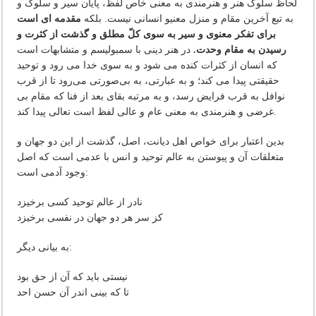
لحاظ سلوک هنر و هنرمندی به معنی خاص لفظ، پایان سیر و سلوک و
به تبع آخرین مقام و منزل معنیو انسانی نیست. بلکه
مقدمه ای است
برای تفکر معنوی و سیر به سوی کلّ مطلق و گذشت از کثرت و
رسیدن به مقام وحدت.
در هنر دینی با سمبولیسم و متشابهات است
که انسان از کثرات کنده می شود و به سوی خدا می رود و توحید
حقیقتی پیدا می کند؛ و به عبارتی، به بی‌صورتی می‌رود تا از قرب
نوافل به قرب فرایض رسد، و به مرتبه بقای بعد از فنا که مقام بی
غرضی و هنرمندی به معنی عام و عالی لفظ است تعالی پیدا کند.
بدین اعتبار برای خواص اهل دیانت، اصل، گذشت از این دو جهان و
متعلقات آن و پیوستن به عالم توحید و انس با عدمی است که اصل
وجود آدمی است:
نادر از عالم توحید کسی برخیزد
کز سر هر دو جهان در نفسی برخیزد
به بیانی دیگر:
نیستی باید که آن از حق بود
تا که بینی اندر آن حسن احد