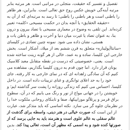
تفصیل و تفسیر که حقیقت، متجلی در مراتبی است. هر مرتبه بنابر
مرتبه آینه‌گی خویش عکس روح حق تعالی است. بنابراین، هر ظاهر
را باطنی است و هر باطنی را باطنی؛ تا رسد به مرتبه‌ای که از آن به
«حقیقه الحقایق» یا آنچه بدان در حکمت مسیحی «کلمه» تعبیر
کرده‌اند. این تلقی به وضوح در معماری مسیحی با تضاد بیرون و درون
بنا، به عنوان تضاد یا غیرت میان دنیا و آخرت و ظاهر و باطن یات و
هستی، نشان داده می شود. نمونه چنین تضادی در کلیسای
«سانتاآپولیناره» متعلق به قرن ششم بعد از میلاد، آشکار است. بخش
خارجی این کلیسا، ساده و به عمد، خالی از هر گونه زینت ساخته شده
است. یعنی، خصوصیتی که درست در نقطه متقابل معبد کلاسیک
یونان قرار دارد. اما چون قدم به درون کلیسا بگذاریم، مشاهده می
کنیم که آن سادگی زاهدانه ای که در نمای خارجی به کار رفته، جای
خود را به حد اعلای توانگری و غنای تزیینات داده است. در داخل
کلیسا، احساس می کنیم که زندگی روزانه را پشت سر گذاشته ایم؛ و
خویشتن را در جهانی مواج از نور و رنگ می یابیم که در آن، سطوح
براق قرمز و پرتلألو موزاییکها، صفا و تابنکای روحانی ملکوت خدا را
در نظرمان جلوه گر می سازد. نکته اساسی که باید متذکر شد، عبارت
از این است که
صورت خیالی در هنر دینی، واسطه برای گذشت از
عالم سفلی به عالم علوی است و هنرمند باید به جایی برسد که از
صورتها کنده شود و به اسمی که مظهر آن است، تعالی پیدا کند.
بدین