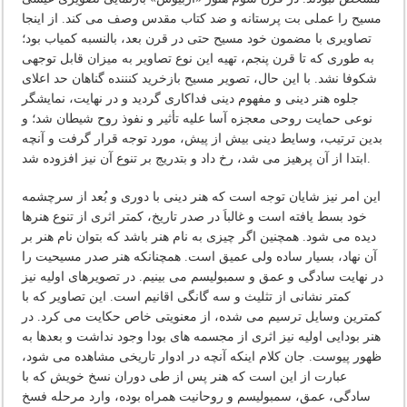
مسیح را عملی بت پرستانه و ضد کتاب مقدس وصف می کند. از اینجا
تصاویری با مضمون خود مسیح حتی در قرن بعد، بالنسبه کمیاب بود؛
به طوری که تا قرن پنجم، تهیه این نوع تصاویر به میزان قابل توجهی
شکوفا نشد. با این حال، تصویر مسیح بازخرید کنننده گناهان حد اعلای
جلوه هنر دینی و مفهوم دینی فداکاری گردید و در نهایت، نمایشگر
نوعی حمایت روحی معجزه آسا علیه تأثیر و نفوذ روح شیطان شد؛ و
بدین ترتیب، وسایط دینی بیش از پیش، مورد توجه قرار گرفت و آنچه
ابتدا از آن پرهیز می شد، رخ داد و بتدریج بر تنوع آن نیز افزوده شد.
این امر نیز شایان توجه است که هنر دینی با دوری و بُعد از سرچشمه
خود بسط یافته است و غالباَ در صدر تاریخ، کمتر اثری از تنوع هنرها
دیده می شود. همچنین اگر چیزی به نام هنر باشد که بتوان نام هنر بر
آن نهاد، بسیار ساده ولی عمیق است. همچنانکه هنر صدر مسیحیت را
در نهایت سادگی و عمق و سمبولیسم می بینیم. در تصویرهای اولیه نیز
کمتر نشانی از تثلیث و سه گانگی اقانیم است. این تصاویر که با
کمترین وسایل ترسیم می شده، از معنویتی خاص حکایت می کرد. در
هنر بودایی اولیه نیز اثری از مجسمه های بودا وجود نداشت و بعدها به
ظهور پیوست. جان کلام اینکه آنچه در ادوار تاریخی مشاهده می شود،
عبارت از این است که هنر پس از طی دوران نسخ خویش که با
سادگی، عمق، سمبولیسم و روحانیت همراه بوده، وارد مرحله فسخ