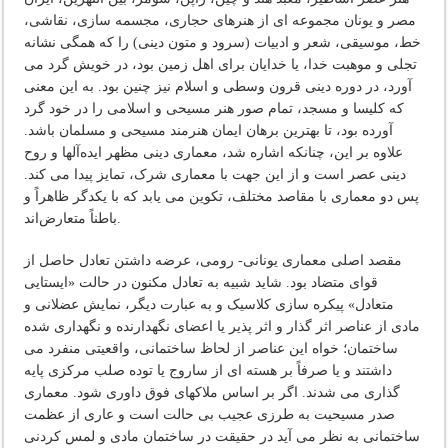
مصر و یونان مجموعه ای از هنرهای حجاری، مجسمه سازی، نقاشی،
خط، موسیقی، شعر و ادبیات (سرود و متون دینی) را که همگی نشانه
تجلی و موهبت خدا، یا خدایان برای اهل زمین بود، در خویش گرد می
آورد، در دوره دینی قرون وسطی و اسلام نیز چنین بود. به این معنی
که کلیسا و مسجد، تمام صور هنر مسیحی و اسلامی را در خود گرد
آورده بود، تا بهترین برهان ایمان هنرمند مسیحی و مسلمان باشد.
علاوه بر این، چنانکه اشاره شد، معماری دینی مظهر ایده‌آلها و روح
دینی عصر است و از این جهت با معماری شرک، تمایز پیدا می کند.
پس دو معماری با مقاصد مختلف، تکوین می یابد که با یکدگر ظاهراً و
باطناً متعارض‌اند.
مقصد اصلی معماری یونانی- رومی، عرضه داشتن تعادل حاصل از
قوای متضاد بود. شاید شبیه به تعادل مکنون در حالت «ایستایی
متعادل» پیکره سازی کلاسیک و به عبارت دیگر، نمایش عضلانی و
مادی از عناصر اثر گذار و اثر پذیر یا اعضای نگهدارنده و نگهداری شده
ساختمان؛ خواه این عناصر از لحاظ ساختمانی، واقعیتی منفرد می
داشتند و یا صرفاً بر هسته ای از ساروج یا توده صلب مرکزی پایه
گذاری می شدند. اگر بر اساس ملاکهای فوق داوری شود. معماری
صدر مسیحیت به طرزی عجیب بی حالت است و عاری از عظمت
ساختمانی به نظر می آید در حقیقت در ساختمان مادی و لمس کردنی