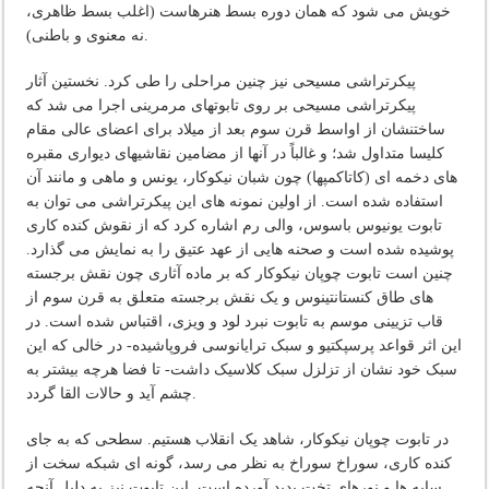
خویش می شود که همان دوره بسط هنرهاست (اغلب بسط ظاهری،
نه معنوی و باطنی).
پیکرتراشی مسیحی نیز چنین مراحلی را طی کرد. نخستین آثار
پیکرتراشی مسیحی بر روی تابوتهای مرمرینی اجرا می شد که
ساختنشان از اواسط قرن سوم بعد از میلاد برای اعضای عالی مقام
کلیسا متداول شد؛ و غالباً در آنها از مضامین نقاشیهای دیواری مقبره
های دخمه ای (کاتاکمپها) چون شبان نیکوکار، یونس و ماهی و مانند آن
استفاده شده است. از اولین نمونه های این پیکرتراشی می توان به
تابوت یونیوس باسوس، والی رم اشاره کرد که از نقوش کنده کاری
پوشیده شده است و صحنه هایی از عهد عتیق را به نمایش می گذارد.
چنین است تابوت چوپان نیکوکار که بر ماده آثاری چون نقش برجسته
های طاق کنستانتینوس و یک نقش برجسته متعلق به قرن سوم از
قاب تزیینی موسم به تابوت نبرد لود و ویزی، اقتباس شده است. در
این اثر قواعد پرسپکتیو و سبک ترایانوسی فروپاشیده- در خالی که این
سبک خود نشان از تزلزل سبک کلاسیک داشت- تا فضا هرچه بیشتر به
چشم آید و حالات القا گردد.
در تابوت چوپان نیکوکار، شاهد یک انقلاب هستیم. سطحی که به جای
کنده کاری، سوراخ سوراخ به نظر می رسد، گونه ای شبکه سخت از
سایه ها و نورهای تخت پدید آورده است. این تابوت نیز به دلیل آنچه