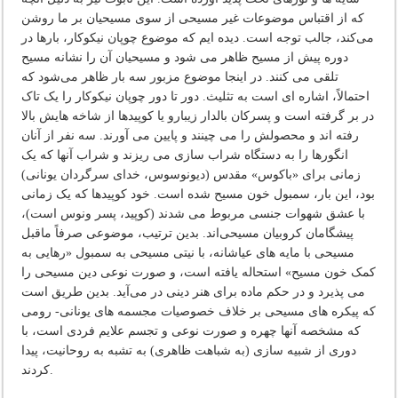
که از اقتباس موضوعات غیر مسیحی از سوی مسیحیان بر ما روشن
می‌کند، جالب توجه است. دیده ایم که موضوع چوپان نیکوکار، بارها در
دوره پیش از مسیح ظاهر می شود و مسیحیان آن را نشانه مسیح
تلقی می کنند. در اینجا موضوع مزبور سه بار ظاهر می‌شود که
احتمالاً، اشاره ای است به تثلیث. دور تا دور چوپان نیکوکار را یک تاک
در بر گرفته است و پسرکان بالدار زیبارو یا کوپیدها از شاخه هایش بالا
رفته اند و محصولش را می چینند و پایین می آورند. سه نفر از آنان
انگورها را به دستگاه شراب سازی می ریزند و شراب آنها که یک
زمانی برای «باکوس» مقدس (دیونوسوس، خدای سرگردان یونانی)
بود، این بار، سمبول خون مسیح شده است. خود کوپیدها که یک زمانی
با عشق شهوات جنسی مربوط می شدند (کوپید، پسر ونوس است)،
پیشگامان کروبیان مسیحی‌اند. بدین ترتیب، موضوعی صرفاً ماقبل
مسیحی با مایه های عیاشانه، با نیتی مسیحی به سمبول «رهایی به
کمک خون مسیح» استحاله یافته است، و صورت نوعی دین مسیحی را
می پذیرد و در حکم ماده برای هنر دینی در می‌آید. بدین طریق است
که پیکره های مسیحی بر خلاف خصوصیات مجسمه های یونانی- رومی
که مشخصه آنها چهره و صورت نوعی و تجسم علایم فردی است، با
دوری از شبیه سازی (به شباهت ظاهری) به تشبه به روحانیت، پیدا
کردند.