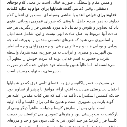
و همین مقام واسطگی، صورت خیالی است در معنی کلام
یوحنای
دمشقی،
وقتی که
می گفت شمایلها برای عوام به مثابه کلمات
خداوند برای خواص اند؛
و یا نقاشی وسیله ای است برای انتقال کلام
خداوند به ذهن مردم جاهل. یا وقتی که شورای عمومی روحانی، فتوی
داد که تصاویر و نقوش و تماثیل باید مورد تقدیس قرار بگیرند، هر چند
عبادت آنها مربوط به اصل عبادت الهی نیست و این، شامل همه ادیان
و اساطیری می شود که هنرهای تجسمی مقدس را پذیرفته‌اند، چه
ودایی و بودایی هند، و چه تائویی چینی، و چه زن ژاپنی و چه اساطیر
بین النهرینی و مصری و ایرانی. به هر صورت، همه هنرها، واسطه
تقرب و حضور به اسم خدایی بوده که مردم خویش را مظهر آن
می‌دانسته‌اند. اما غالباً همین واسطه خود حجابی شده که در صورت
بت‌پرستی، به نهایت رسیده است.
در مسیحیت عصر پاگانیسم نیز به اقتضای تلقی فوق که در شمایلها
احتمال بت‌پرستی می‌دیدند- اغلبِ آراء، موافق با پرهیز از تصاویر بود.
چنانکه کلمنس اسکندرانی تأکید می کند که نص کتاب مقدس، علیه هر
گونه بازنمایی تصویری است و همین ملاکی برای کلیسا و آباء اولیه
است. ولی پس از سازش کلیسا و دولت، ظاهراً دیگر بیمی از
بازگشت به بت پرستی نبود و هنرهای تصویری می توانستند در خدمت
کلیسا قرار گیرند؛ هر چند اکنون نیز به کلی بدون منع و حد و مرزهای
مشخص نبودند. در قرن سوم هنوز «ازبیوس» بازنمایی تصویری عیسی