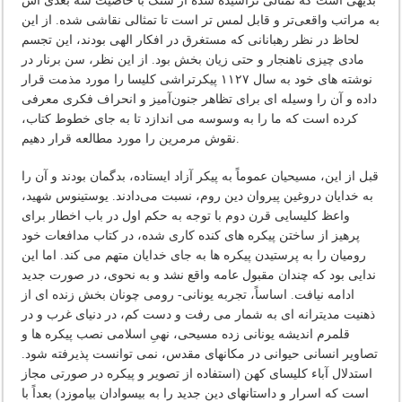
بدیهی است که تمثالی تراشیده شده از سنگ با خاصیت سه بُعدی اش
به مراتب واقعی‌تر و قابل لمس تر است تا تمثالی نقاشی شده. از این
لحاظ در نظر رهبانانی که مستغرق در افکار الهی بودند، این تجسم
مادی چیزی ناهنجار و حتی زیان بخش بود. از این نظر، سن برنار در
نوشته های خود به سال ۱۱۲۷ پیکرتراشی کلیسا را مورد مذمت قرار
داده و آن را وسیله ای برای تظاهر جنون‌آمیز و انحراف فکری معرفی
کرده است که ما را به وسوسه می اندازد تا به جای خطوط کتاب،
نقوش مرمرین را مورد مطالعه قرار دهیم.
قبل از این، مسیحیان عموماً به پیکر آزاد ایستاده، بدگمان بودند و آن را
به خدایان دروغین پیروان دین روم، نسبت می‌دادند. یوستینوس شهید،
واعظ کلیسایی قرن دوم با توجه به حکم اول در باب اخطار برای
پرهیز از ساختن پیکره های کنده کاری شده، در کتاب مدافعات خود
رومیان را به پرستیدن پیکره ها به جای خدایان متهم می کند. اما این
ندایی بود که چندان مقبول عامه واقع نشد و به نحوی، در صورت جدید
ادامه نیافت. اساساً، تجربه یونانی- رومی چونان بخش زنده ای از
ذهنیت مدیترانه ای به شمار می رفت و دست کم، در دنیای غرب و در
قلمرم اندیشه یونانی زده مسیحی، نهیِ اسلامی نصب پیکره ها و
تصاویر انسانی حیوانی در مکانهای مقدس، نمی توانست پذیرفته شود.
استدلال آباء کلیسای کهن (استفاده از تصویر و پیکره در صورتی مجاز
است که اسرار و داستانهای دین جدید را به بیسوادان بیاموزد) بعداً با