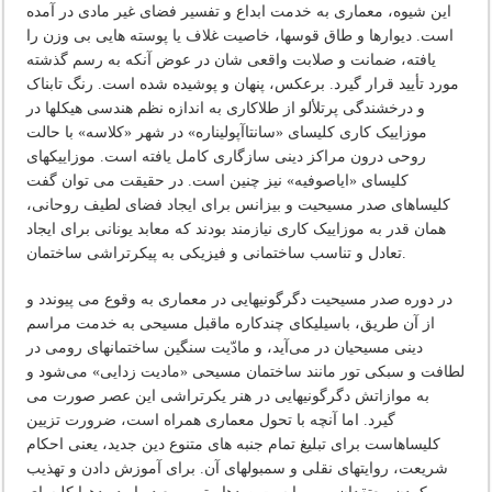
این شیوه، معماری به خدمت ابداع و تفسیر فضای غیر مادی در آمده
است. دیوارها و طاق قوسها، خاصیت غلاف یا پوسته هایی بی وزن را
یافته، ضمانت و صلابت واقعی شان در عوض آنکه به رسم گذشته
مورد تأیید قرار گیرد. برعکس، پنهان و پوشیده شده است. رنگ تابناک
و درخشندگی پرتلألو از طلاکاری به اندازه نظم هندسی هیکلها در
موزاییک کاری کلیسای «سانتاآپولیناره» در شهر «کلاسه» با حالت
روحی درون مراکز دینی سازگاری کامل یافته است. موزاییکهای
کلیسای «ایاصوفیه» نیز چنین است. در حقیقت می توان گفت
کلیساهای صدر مسیحیت و بیزانس برای ایجاد فضای لطیف روحانی،
همان قدر به موزاییک کاری نیازمند بودند که معابد یونانی برای ایجاد
تعادل و تناسب ساختمانی و فیزیکی به پیکرتراشی ساختمان.
در دوره صدر مسیحیت دگرگونیهایی در معماری به وقوع می پیوندد و
از آن طریق، باسیلیکای چندکاره ماقبل مسیحی به خدمت مراسم
دینی مسیحیان در می‌آید، و مادّیت سنگین ساختمانهای رومی در
لطافت و سبکی تور مانند ساختمان مسیحی «مادیت زدایی» می‌شود و
به موازاتش دگرگونیهایی در هنر یکرتراشی این عصر صورت می
گیرد. اما آنچه با تحول معماری همراه است، ضرورت تزیین
کلیساهاست برای تبلیغ تمام جنبه های متنوع دین جدید، یعنی احکام
شریعت، روایتهای نقلی و سمبولهای آن. برای آموزش دادن و تهذیب