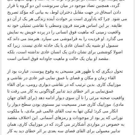
گردد، همچنین تضاد موجود در میان سرنوشت این دو گروه با قرار
دادن اسحاق در جهت مقابل دختران لوط، به بیانی که مؤکد تصریح
می شود. چرا که یادآوری است بر حوادث آینده زندگی هر یک از آن دو
طایفه. بر این اساس هنرمند قرون وسطی با نقاشی تمثیلی خود نه
واقعیت زمینی که ماهیت فوق انسانی را در پرده خویش به نمایش
می گذارد. او فردیت را به فراموشی می سپارد. هنرمند می داند که
سمبول او شبیه یک انسان عادی یا یک حادثه عادی نیست. زیرا که
اصولا کوششی برای نشان دادن یک انسان عادی نداشته است، بلکه
مقصد او بیان یک حالت و ماهیت جاودانه فوق انسانی است.
تحول دیگری که با ظهور هنر مسیحی به وقوع پیوست، عبارت بود از
القاء زمان و مکان و فضای با عمق نمایی غیر عادی در نقاشی و
موزاییک کاری. بدین ترتیب که در نقاشی دیواری رومی، برای القاء
عمق‌نمایی بر اثر خطای دید تدابیر گوناگونی به کار می رفت تا
واقعیت صحنه مرئی را تا آن سوی دیوار ادامه دهد (برای القای جهان
مادی). موزاییک کاری صدر مسیحیت نیز مستوی بودن سطح دیوار را
انکار می کرد؛ لیکن تنها به نیت القای عالمی غیر مادی، یا ملکوت
نورانی که پر بود از موجودات و رمزهای آسمانی. این اختلاف مقصد
به خصوص در مواردی آشکارتر می گردد که در موزاییک کاری، همان
تدابیر معمولی برای القای فضای سه بعدی بر اثر خطای دید به کار