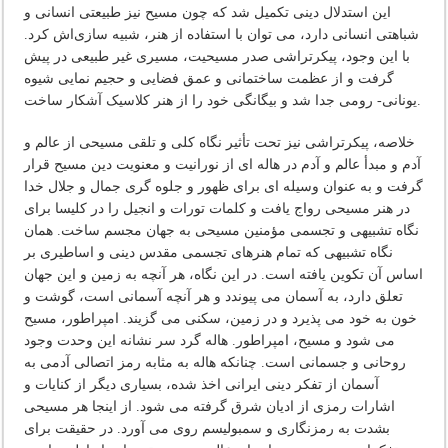
این استدلال دینی تکمیل شد که چون مسیح نیز طبیعتی انسانی و
شباهتی انسانی دارد، می توان با استفاده از هنر، شبیه سازی‌اش کرد.
با این وجود، پیکرتراشی صدر مسیحیت، مسیری غیر طبیعی در پیش
گرفت و از عظمت ساختمانی و عمق فضایی و حجیم نمایی شیوه
یونانی- رومی جدا شد و بیگانگی خود را از هنر کلاسیک آشکار ساخت.
خلاصه، پیکرتراشی نیز تحت تأثیر نگاه کلی و تلقی مسیحی از عالم و
آدم و مبدأ عالم و آدم در هاله ای از نورانیت و معنویت دین مسیح قرار
گرفت و به عنوان وسیله ای برای ظهور و جلوه گری جمال و جلال خدا
در هنر مسیحی رواج یافت و کلمات تورات و انجیل را در کلیسا برای
نگاه تشبیهی و تجسمی مؤمنین مسیحی به جهان مجسم ساخت. همان
نگاه تشبیهی که تمام هنرهای تجسمی مقدس دینی و اساطیری بر
اساس آن تکوین یافته است. در این نگاه، هر آنچه به زمین و این جهان
تعلق دارد، به آسمان می پیوندد و هر آنچه آسمانی است، گوشت و
خون به خود می پذیرد و در زمین، سکنی می گزیند. امپراطور، مسیح
می شود و مسیح، امپراطور. هاله گرد سر نشانه این وحدت وجود
روحانی و جسمانی است. چنانکه هاله به مثابه رمز اتصالی آدمی به
آسمان از تفکر دینی ایرانی اخذ شده، بسیاری دیگر از کنایات و
اشارات رمزی از ادیان شرق گرفته می شود. از اینجا هر مسیحی
بشدت به رمزنگاری و سمبولیسم روی می آورد. در حقیقت برای