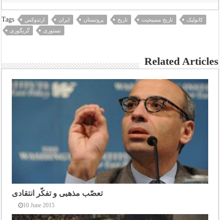
Tags
کاتولیک
تاریخ مسیحیت
تاریخ
پروتستان
ایران
ارتدوکس
نستوری
گريگوری
Related Articles
تعصّب مذهبی و تفکّر انتقادی
10 June 2015