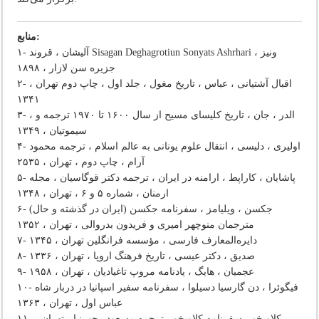
منابع‌:
۱- آلیشان ‌، قروند Sisagan Deghagrotiun Sonyats Ashrhari ونیز ،
جزیره‌ سن‌ لازار ، ۱۸۹۸
۲- اقبال‌ آشتیانی ‌، عباس ‌، تاریخ‌ مغول ‌، جلد اول ‌، چاپ‌ دوم‌ تهران‌ ،
۱۳۴۱
۳- الدر ، جان ‌، تاریخ‌ کلیسای‌ مسیح‌ از سال‌ ۱۶۰۰ تا ۱۹۷۰ ترجمه‌ و ،
سیموتیان‌ ، ۱۳۴۹
۴- اولیری ‌، دلیسی‌ ، انتقال‌ علوم‌ یونانی‌ به‌ عالم‌ اسلام‌ ، ترجمه‌ محمود
آرام‌ ، چاپ‌ دوم ‌، تهران ‌، ۲۵۳۵
۵- پاشایان ‌، کاراپط ‌، ارامنه‌ در ایران‌ ، ترجمه‌ دکتر قوگاسیان ‌، مجله‌
ارمنان ‌، شماره‌ ۵ و ۶ ، تهران ‌، ۱۳۴۸
۶- جکسن ‌، ویلیامز ، سفرنامه‌ جکسن‌ (ایران‌ در گذشته‌ و حال‌)
مترجمان‌ منوچهر امیری‌ و فریدون‌ بدروالی ‌، تهران ‌، ۱۳۵۲
۷- دایره‌المعارف‌ فارسی ‌، مؤسسه‌ فرانگلین‌ تهران ‌، ۱۳۴۵
۸- صدیق ‌، دکتر عیسی‌ ، تاریخ‌ فرهنگ‌ اروپا ، تهران‌ ، ۱۳۳۶
۹- عجمیان ‌، هایگ ‌، یادنامه‌ مروپ‌ تاغیادیان ‌، تهران ‌، ۱۹۵۸
۱۰- فیگوئرا ، دن‌ گارسیا دسیلوا ، سفرنامه‌ سفیر اسپانیا در دربار شاه‌
عباس‌ اول ‌، تهران ‌، ۱۳۶۳
۱۱- کلاویخو ، سفرنامه‌ کلاویخو ، ترجمه‌ مسعود رجب‌نیا ، تهران‌ ،