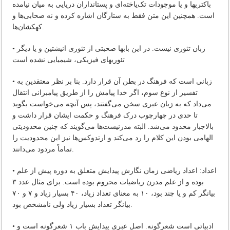
باکتریها و یا موجودات تک‌یاخته‌ای و پستانداران دریایی به میان نیامده
است. همچنین این متن فقط به ستارگان اشاره کرده و نه صحابی‌ها و
کهکشان‌ها.
• زبان تئوری نیست. در این بابها صحبتی از تئوری انیشتین و یا دیگر
تئوریهای فیزیکی، شیمیایی نشده است
• زبانی است که فرهنگ در بطن آن قرار دارد. بنا بر نظر معتقدین به
تفسیر از نوع سوم، اگر خدا پیامش را از طریق پیامبرانی انتقال
می‌داد که به زبان عبری سخن می‌گفتند، پس آنچه می‌خواست بگوید
تا حدی در چهارچوب درک فرهنگ و حکمت ایشان قرار داشت و
بالاجبار محدود می‌شد. البته مدرنیست‌ها می‌گویند که چنین محدودیتی
الهامی بودن این کلام را رد می‌کند و ارتدوکس‌ها نیز این محدودیت را
تماماً مردود می‌دانند.
• اعداد: اعداد ریاضی زمان نگارش پیدایش متعلق به دوره پیش از علم
بوده و از علم مدرن ریاضیات محروم بوده است. برای مثال عدد ۳
بیانگر کم و یا چند بود، ۱۰ به معنای تعداد زیاد، ۴۰ بسیار زیاد و ۷ و ۷۰
بیانگر تعداد بسیار زیاد ولی نامشخص بود.
• ادبیاتی است شعرگونه. اصل عبری پیدایش باب ۱ شعرگونه است و