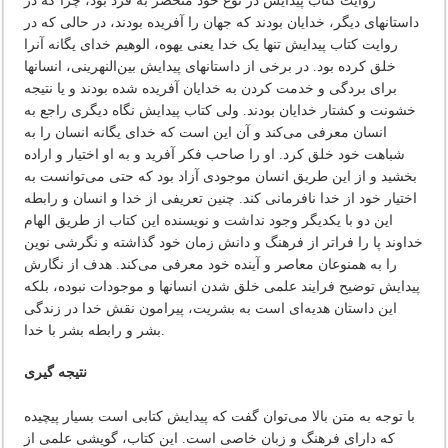
روایت کتاب پیدایش در نوع خود منحصر به فرد بود، چرا که در
داستانهای دیگر، خدایان بودند که جهان را آفریده بودند، در حالی که در
روایت کتاب پیدایش تنها یک خدا یعنی یهوه، الوهیم خدای یگانه آنرا
خلق کرده بود. در برخی از داستانهای پیدایش بین‌النهرینی، انسانها
برای بردگی و خدمت کردن به خدایان آفریده شده بودند و یا نتیجه
خشونت و کشتار خدایان بودند. ولی کتاب پیدایش نگاه دیگری راجع به
انسان معرفی می‌کند و آن این است که خدای یگانه انسان را به
شباهت خود خلق کرد. او را صاحب فکر آفرید و به او اختیار و اراده
بخشید و از این طریق انسان موجودی آزاد بود که حتی می‌توانست به
اختیار خود از خدا نافرمانی کند. چنین تعریفی از خدا و انسان و رابطه
این دو با یکدیگر وجود نداشت و نویسنده این کتاب از طریق الهام
خداوند پا را فراتر از فرهنگ و دانش زمان خود گذاشته و نگرشی نوین
را به همنوعان معاصر و آینده خود معرفی می‌کند. هدف از نگارش
پیدایش توضیح فرایند علمی خلق شدن انسانها و موجودات نبوده، بلکه
این داستان هدیه‌ای است به بشریت، پیرامون نقش خدا در زندگی
بشر و رابطه بشر با خدا.
نتیجه گیری
با توجه به متن بالا می‌توان گفت که پیدایش کتابی است بسیار پیچیده
که دارای فرهنگ و زبان خاصی است. این کتاب، گویشی علمی از