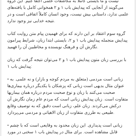
نیست و ما بایستی کاملاً به مکاشفات علمی اکتفا کنیم. این گروه
می‌گویند از آنجایی که پیدایش باب ۱ و ۲ همخوانی کامل با یافته‌های
علمی ندارد، داستانی بیش نیست، وجود انسان کاملاً اتفاقی است و در
نتیجه خدایی نیز وجود ندارد.
گروه سوم اعتقاد بر این دارند که برای فهمیدن پیام متن روایت کتاب
پیدایش منجمله پیدایش باب ۱ و ۲، بایستی ابتدا زبان، شرایط پیرامون
نگارش آن و فرهنگ نویسنده و مخاطبین آن را فهمید.
با بررسی زبان متون پیدایش باب ۱ و ۲ می‌توان نتیجه گرفت که زبان
پیدایش باب ۱:
• زبانی است مردمی (متعلق به مردم کوچه و بازار) و نه علمی. به
عنوان مثال بدیهی است زبانی که پزشکان با یکدیگر درباره بیماری‌ها
صحبت می‌کنند با زبان و نوع صحبت مردم درباره همان بیماریها
متفاوت است. زبان پیدایش زبانی است که مردم عام زمان نگارش آن
درکش می‌کردند. زبان علم، زبانی است دقیق که به توصیف وقایع
طبیعی به طرزی متفاوت از زبان الاهیاتی و مردمی می‌پردازد.
• زبانی است پدیداری. این زبان محدود به وقایعی است که با چشم
قابل مشاهده است. برای مثال در پیدایش باب ۱ سخنی در مورد