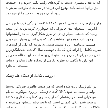
که به تعداد بیشتری نسبت به گونه‌های رقیب تکثیر شوند و در جمعیت
نیز بر آنها تسلط یابند. وقوع این فرایند در مدت‌های طولانی می‌تواند
پدید آمدن موجودات جدید را توضیح دهد.
چارلز داروین، دانشمندی که بین ۱۸۰۹ تا ۱۸۸۲ زندگی کرد، با بررسی
آناتومی استخوان بدن جانورانی که جمع‌آوری کرده بود به این نتیجه
رسید که شباهت بسیار زیادی در طرز شکل‌گیری ساختار استخوانها
وجود دارد و همچنین مشاهده کرد که بدن انسان بسیار شبیه بدن
بوزینه که یکی از گونه‌های Primates هستند، می‌باشد. این دانشمند
نظریه تکامل را ارائه کرد که طی دویست سال گذشته بحث‌انگیزترین
نظریه چه برای عالِمان و چه الاهیدانان بوده است. این مقاله سعی بر
این دارد تا نگاهی به نظریه تکامل از دیدگاه علم ژنتیک و الاهیات
مسیحی بیاندازد.
بررسی تکامل از دیدگاه علم ژنتیک:
در علم ژنتیک ثابت شده است که هر صفت ظاهری فیزیکی توسط
کُدهای ژنتیکی بر روی مولکولی به نام DNA تولید و تثبیت می‌شود.
DNA ، مولکولی است دو رشته‌ای که از یک‌سری کدهای ساختاری
درست شده، یکی کدهایی است که باعث تولید پروتئین می‌شوند و
دسته دیگر کدهایی که صرفاً بی‌مصرف هستند، ولی برای حیات DNA