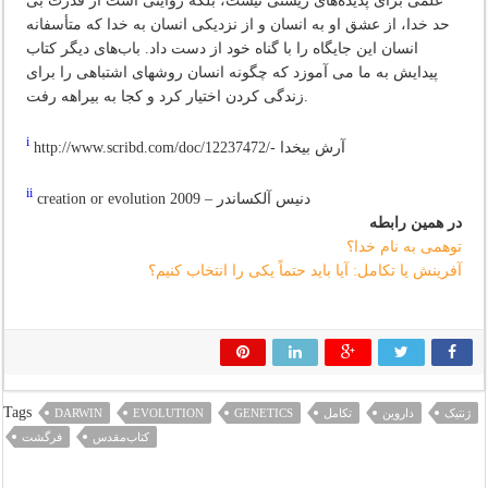
علمی برای پدیده‌های زیستی نیست، بلکه روایتی است از قدرت بی
حد خدا، از عشق او به انسان و از نزدیکی انسان به خدا که متأسفانه
انسان این جایگاه را با گناه خود از دست داد. باب‌های دیگر کتاب
پیدایش به ما می آموزد که چگونه انسان روشهای اشتباهی را برای
زندگی کردن اختیار کرد و کجا به بیراهه رفت.
i
http://www.scribd.com/doc/12237472/- آرش بیخدا
ii
creation or evolution 2009 – دنیس آلکساندر
در همین رابطه
توهمی به نام خدا؟
آفرینش یا تکامل: آیا باید حتماً یکی را انتخاب کنیم؟
Tags
ژنتیک
داروین
تکامل
GENETICS
EVOLUTION
DARWIN
کتاب‌مقدس
فرگشت