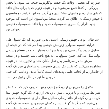
صورت که بعضی اوقات یک جفت نوکلوئوتید حذف می‌شود، یا بخش
بزرگی از کدها قطع می‌شوند و در نتیجه ژنوم جدید برای مثال فاقد
کدهای سازنده پروتئینهای ساختاری می‌گردد. به این فرایند «موتاسیون
یا جهش ژنتیکی» اطلاق می‌گردد. نتیجۀ موتاسیون این است که موجود
جدید دارای یک‌سری خصوصیات جدید و یا فاقد خصوصیات قدیمی
خواهد بود.
سرطان، نوعی جهش ژنتیکی است، بدین صورت که یک سلول طی
فرایند تقسیم سلولی, ژنومش جهشی پیدا می‌کند که در نتیجه آن
سلول جدید دیگر نمی‌میرد و با سرعت بسیار بالا و در سطح وسیعی
تولید مثل می‌کند. چنین سلولهایی به هیچ بافتی نمی‌چسبند و در نتیجه
می‌توانند در سرتاسر بدن نقل مکان کنند و تکثیر یابند. در نتیجه
مشاهده می‌کنید که تغییر یک سری خصوصیات ساختاری بین یک گونه
از جانداران، از لحاظ علمی پدیده‌ای است کاملاً عادی و دائمی که حتی
در بدن ما نیز در حال وقوع می‌باشد.
تکامل را می‌توان از دیدگاه ژنتیک چنین تعریف کرد که به خاطر
شرایط بیرونی و یا درونی، میزان زیادی از ژنهای یک گونه جهش پیدا
کرده، و آن گونه از جاندار طی سالیان سال دارای خصوصیات جدیدی
می‌شود که دیگر با گونۀ پیشین یکسان نبوده و در نتیجه به یک گونه
جدید تبدیل می‌شود. در نتیجه دیگر نمی‌توان گفت که محصول نهایی دو