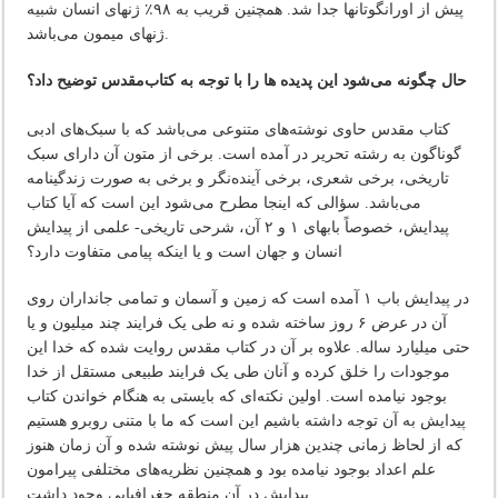
پیش از اورانگوتانها جدا شد. همچنین قریب به ۹۸٪ ژنهای انسان شبیه
ژنهای میمون می‌باشد.
حال چگونه می‌شود این پدیده ها را با توجه به کتاب‌مقدس توضیح داد؟
کتاب مقدس حاوی نوشته‌های متنوعی می‌باشد که با سبک‌های ادبی
گوناگون به رشته تحریر در آمده است. برخی از متون آن دارای سبک
تاریخی، برخی شعری، برخی آینده‌نگر و برخی به صورت زندگینامه
می‌باشد. سؤالی که اینجا مطرح می‌شود این است که آیا کتاب
پیدایش، خصوصاً بابهای ۱ و ۲ آن، شرحی تاریخی- علمی از پیدایش
انسان و جهان است و یا اینکه پیامی متفاوت دارد؟
در پیدایش باب ۱ آمده است که زمین و آسمان و تمامی جانداران روی
آن در عرض ۶ روز ساخته شده و نه طی یک فرایند چند میلیون و یا
حتی میلیارد ساله. علاوه بر آن در کتاب مقدس روایت شده که خدا این
موجودات را خلق کرده و آنان طی یک فرایند طبیعی مستقل از خدا
بوجود نیامده است. اولین نکته‌ای که بایستی به هنگام خواندن کتاب
پیدایش به آن توجه داشته باشیم این است که ما با متنی روبرو هستیم
که از لحاظ زمانی چندین هزار سال پیش نوشته شده و آن زمان هنوز
علم اعداد بوجود نیامده بود و همچنین نظریه‌های مختلفی پیرامون
پیدایش در آن منطقه جغرافیایی وجود داشت.