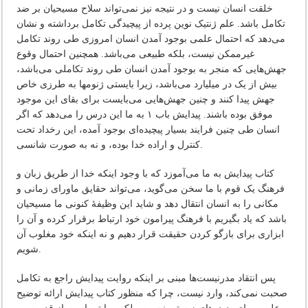
خلقت انسان نیست و در نتیجه نیز نمی‌تواند سلاح مسیحیان بر ضد
تکامل باشد. علم ژنتیک نوین پرده‌ از پیچیدگی تکامل برداشته و نشان
می‌دهد که احتمال علمی بوجود آمدن انسان امروزی طی روند تکامل
غیرممکن نیست، بلکه طبیعی می‌باشد. همچنین احتمال وقوع
جهش‌هایی که منجر به بوجود آمدن انسان طی روند تکاملی می‌باشد،
بیش از یک در میلیارد می‌باشد، زیرا بایستی ژنومها به طرزی خاص
جهش پیدا کنند و چنین جهش‌هایی می‌بایست برای بقای این موجود
موفق بوده باشند. پیدایش باب ۱ به ما این درس را می‌دهد که اگر
انسان طی چنین فرایند بسیار پیچیده‌ای بوجود آمده، این رخداد تحت
کنترل و اراده خدا بوده، و نه به صورت شانسی.
کتاب پیدایش به ما می‌آموزد که با وجود اینکه خدا از طریق زبان و
فرهنگ یک قوم با ما سخن می‌گوید، می‌تواند حقایق ماورای زمانی و
مکانی را به انسان انتقال دهد و شاید این وظیفۀ کنونی ما مسیحیان
باشد که یاد بگیریم با فرهنگ پیرامون خود ارتباط برقرار کرده و آن را
ابزاری برای بازگو کردن حقیقت قرار دهیم و نه اینکه خود مغلوب آن
شویم.
پس انتقاد مدرنیست‌ها مبنی بر اینکه روایت پیدایش راجع به تکامل
صحبت نمی‌کند، وارد نیست، چرا که منظور کتاب پیدایش ارائه توضیح