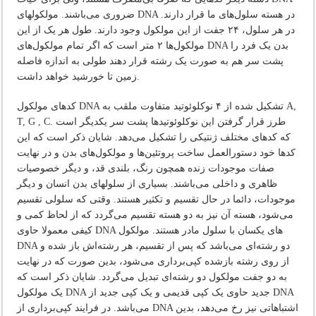
ضروری می‌باشند. مولکولهای DNA در هسته سلول‌های ما قرار دارند.
در هر سلول، ۲۴ جفت از این مولکول وجود دارند. طول هر یک از این
مولکول‌ها ۲ متر است که اگر تمام مولکول‌های DNA بدن یک فرد را
پشت سر هم به صورت یک رشته قرار دهند طولی به اندازه فاصله
زمین تا خورشید خواهد داشت.
کدهای مولکول DNA تشکیل شده از ۴ نوکلوئوتید متفاوت ملقب به A,
T, G , C. طرز قرار گرفتن این نوکلوئوتیدها پشت سر یکدیگر است
که کدهای مختلف ژنتیکی را تشکیل می‌دهد. شایان ذکر است که این
کدها خود دستورالعمل ساخت پروتئین‌ها و مولکول‌های بدن و در نهایت
صفات موجودات زنده همچون رنگ، بلندی قد، و دیگر خصوصیات
ظاهری و داخلی می‌باشند. بسیاری از سلولهای بدن انسان و دیگر
موجودات، دائما در حال تقسیم و تکثیر هستند. وقتی که سلولی تقسیم
می‌شود، هسته آن نیز به دو هسته تقسیم می‌گردد که از لحاظ کمی و
کیفی معمولا حاوی DNA های یکسان با سلول مادر هستند. مولکول
DNA دو رشته‌ای می‌باشد که پس از تقسیم، هر رشته‌اش باز شده و
از روی رشته باز‌شده کپی‌برداری می‌شود، بدین صورت که در نهایت
به دو جفت مولکول دو رشته‌ای تبدیل می‌گردد. شایان ذکر است که
یک مولکول DNA جدید حاوی یک کپی قدیمی و یک کپی جدید از DNA
می‌باشد. در فرایند کپی‌برداری از DNA اشتباهاتی نیز رخ می‌دهد، بدین