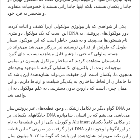
جاندار یکسان هستند، بلکه اینها جاندارانی هستند با خصوصیات متفاوت
و منحصر به فرد خود.
یکی از شواهدی که باز بیولوژی مولکولی آن‌را کشف و اثبات کرده،
این است که یک مولکول دو متری DNA دور مولکول‌های پروتئینی به
نام هیستون‌ها می‌پیچند و به همین خاطر است که این مولکول بسیار
طویل که طولش از قد این نویسنده نیز بزرگتر می‌باشد می‌تواند در
هسته سلولی که حتی با چشم قابل مشاهده نیست، جای گیرد.
دانشمندان مشاهده کردند که ساختار مولکول هیستون در تمامی
موجودات زنده، از باکتریهای تک‌سلولی گرفته تا موجود پیچیده‌ای
همچون ما، یکسان است. این حقیقت می‌تواند نشان‌دهندۀ این باشد که
ما جانداران از لحاظ ساختاری به یکدیگر شباهت و ارتباط داریم، و این
همان چیزی است که داروین بدون دسترسی به علم مولکولی به آن
واقف شد.
گواهِ دیگر بر تکامل ژنتیکی، وجود قطعه‌های غیر پروتئین‌ساز DNA در
جایگاههای یکسانی بر DNA می‌باشد. می‌بینیم که در انسان، شامپانزه
و گوریل، یکی از این قطعه‌ها به نام Alu insert در مکانی کاملاً یکسان
قرار گرفته، در صورتی که این قطعه DNA در اورانگوتانها وجود ندارد
و این نکته می‌تواند نشان‌دهنده این باشد که گونۀ ما ۱۲-۷ میلیون سال