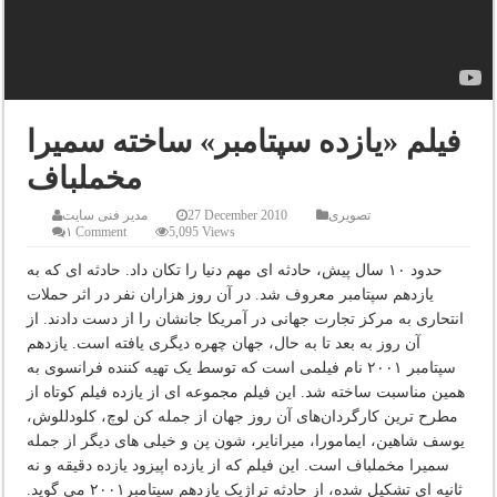
فیلم «یازده سپتامبر» ساخته سمیرا
مخملباف
تصویری
27 December 2010
مدیر فنی سایت
۱ Comment
5,095 Views
حدود ۱۰ سال پیش، حادثه ای مهم دنیا را تکان داد. حادثه ای که به
یازدهم سپتامبر معروف شد. در آن روز هزاران نفر در اثر حملات
انتحاری به مرکز تجارت جهانی در آمریکا جانشان را از دست دادند. از
آن روز به بعد تا به حال، جهان چهره دیگری یافته است. یازدهم
سپتامبر ۲۰۰۱ نام فیلمی است که توسط یک تهیه کننده فرانسوی به
همین مناسبت ساخته شد. این فیلم مجموعه ای از یازده فیلم کوتاه از
مطرح ترین کارگردان‌های آن روز جهان از جمله کن لوچ، کلودللوش،
یوسف شاهین، ایمامورا، میرانایر، شون پن و خیلی های دیگر از جمله
سمیرا مخملباف است. این فیلم که از یازده اپیزود یازده دقیقه و نه
ثانیه ای تشکیل شده، از حادثه تراژیک یازدهم سپتامبر۲۰۰۱ می گوید.