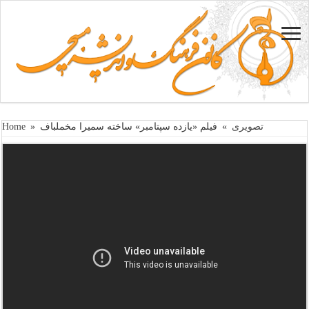
تصویری
»
فیلم «یازده سپتامبر» ساخته سمیرا مخملباف
»
Home