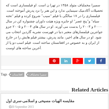
سمیرا مخملباف متولد ۱۳۵۸ در تهرا ن است. او فیلمسازی است که
تحصیلات آکادمیک سینمایی ندارد و این هنر را نزد پدرش آموخته است.
فیلمسازی را در ۱۷ سالگی با فیلم “سیب” شروع کرده و فیلم “تخته
سیاه” و”پنج عصر” او جایزه ویژه هیئت داوران چشنواره کن در سال
۲۰۰۰ و ۲۰۰۳ را بدست می آورند. او در سال های ۲۰۰۴ و ۲۰۰۵ جزو
جوانترین فیلمسازهای معتبر دنیا در فهرست نشریه گاردین انتخاب می
شود. او در سال های اخیر، مانند پدرش، بیشتر فیلم هایش را در خارج
از ایران و به خصوص در افغانستان ساخته است. فیلم اسب دو پا از
آخرین ساخته های اوست.
Tags
سمیرا مخملباف
افغانستان
Related Articles
مقایسه الهیات مسیحی و اسلامی-سری اول
20 September 2015