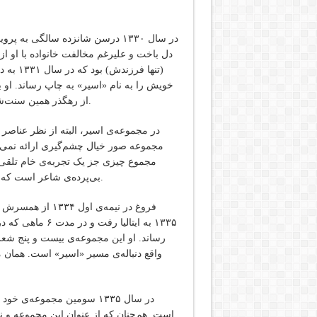
در سال ١٣٣٠ درسن شانزده‌ سالگی‌ به
دل‌ باخت‌ و علیرغم‌ مخالفت‌ خانواده‌ با او 
خویش را به نام «اسیر» به چاپ رساند. او 
از رهگذر همین سنت‌شکنی و خلاف آمدِ عادت بود که مقدمات شهرت فروغ فراهم شد.
در مجموعه‌ی اسیر، البته از نظر عناصر
مجموعه صور خیال چشم‌گیری ارائه نمی‌د
مجموع چیزی جز یک تجربه‌ی خام تلقی 
بی‌پرده‌ی‌ شاعر است که خود را به تقلیدها و قالب‌های مرسوم اجتماع محدود نکرده است.
فروغ در نیمه‌ی 
١٣٣۵ به ایتالیا 
رساند. او این مجموعه‌ی بیست و پنج شع
واقع دنباله‌ی مسیر «اسیر» است. همان 
است. هم‌چنان که از عنوان این مجموعه و ن