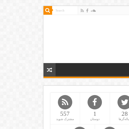
557
1
28
باله‌گرها
دوستان
مشترک شوید