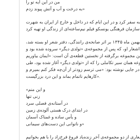
من در این آیه تو را
به درخت و آب و آتش پیوند زدم»
ان‌ و فرانسه‌ سفر کرد و در این‌ ایام‌ که‌ در داخل‌ و خارج‌ از ایران‌ به‌ شهرت‌
با مرگ غیر منتظره‌ی فروغ فرخزاد در ٢۴ بهمن ماه ١٣۴۵ بر اثر صانحه‌ی رانندگی، دفتر شعر او بسته شد،
ز اشعار او، که پس از مجموعه‌ی «تولدی دیگر» سروده شده بود و
ین مجموعه برگرفته از نخستین قطعه‌ی آن است: «ایمان بیاوریم
ه همان سیر تکاملی را که از «تولدی دیگر» آغاز شده بود، طی
 جایی نوشته بود: «می ترسم زودتر از آن‌چه فکر کنم بمیرم و
کارهایم ناتمام بماند و این درد بزرگیست».
«و این منم
زنی تنها
در آستانه‌ی فصلی سرد
در ابتدای درک هستی آلوده‌ی زمین
و یأس ساده و غمناک آسمان
و ناتوانی این دست‌های سیمانی»