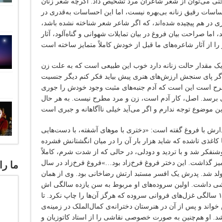
تی می‌توان از شعر شاعران مرد تشخیص داد. اگرچه شعر زنان
حساسات رقیق زنانه بی‌بهره نیست، اما این احساسات به‌قدری در
ی در هم پیچیده شده‌اند، که اگر شاعر شعر شناخته نشده باشد،
اما صراحت بیان فروغ در بیان تمایلات شهوانی و گناه‌آلود، آثار
 یک مقدار حالت زنانه دارد خوب این طبیعی است که به علت زن
 اگر پای سنجش ارزش‌های هنری پیش بیاید فکر کنم دیگر جنسیت
طرح است این است که آدم جنبه‌های مثبت وجود خودش را جوری
 برسد. اصل، کار آدم است، زن و مرد مطرح نیست. به هر حال
دارش با فروغ گفته است: «دختری با موهای آشفته، با دست‌هایی
کاغذی تاشده که شاید هزار بار آن را در میان انگشتانش فشرده
وشنفکر شد و با تردید و دودلی، در حالی که از شدت شرم، کاملاً
یز گذاشت. این دختر فروغ فرخ‌زاد بود…»فروغ فرخ‌زاد در سال
ما را
 متولد شد. پدرش یک افسر مستبد ارتش رضاخانی بود. وی از همان
قاشی داشت. اولین سروده‌های او مربوط به سن یازده سالگی اش
می‌باشد. خودش می‌گوید در سنین ١٣ و ١۴ سالگی غزل‌های فروانی سروده که هرگز آن‌ها را چاپ نکرد. تا
اند و پس از آن در هنرستان دخترانه‌ی کمال‌الملک در زمینه‌ی
 او هم‌چنین به صورت خصوصی نقاشی را از استاد کاتوزیان و