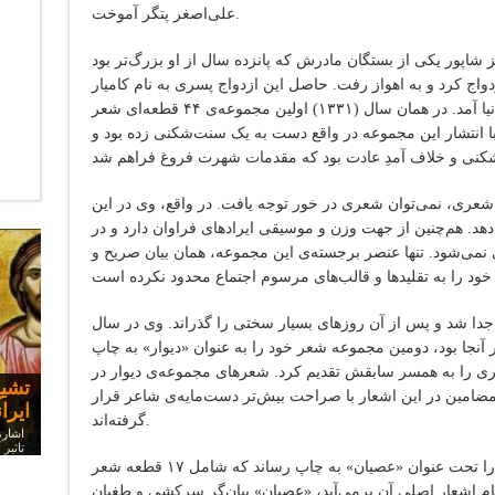
علی‌اصغر پتگر آموخت.
‌ پرویز شاپور یکی‌ از بستگان‌ مادرش‌ که‌ پانزده‌ سال‌ از او بزرگ‌تر بود
ازدواج‌ کرد و به‌ اهواز رفت‌. حاصل این ازدواج پسری به نام کامیار
(تنها فرزندش) بود که در سال ١٣٣١ به دنیا آمد. در همان سال (١٣٣١) اولین مجموعه‌ی ۴۴ قطعه‌ای شعر
با انتشار این مجموعه در واقع دست به‌ یک سنت‌شکنی زده بود و
 شعری، نمی‌توان شعری در خور توجه ‌یافت. در واقع، وی در این
هد. هم‌چنین از جهت وزن و موسیقی ایرادهای فراوان دارد و در
نمی‌شود. تنها عنصر برجسته‌ی این مجموعه، همان بیان صریح و
اول ١٣٣۴ از همسرش جدا شد و پس از آن روزهای بسیار سختی را گذراند. وی در سال
‌رفت و در مدت ۶ ماهی که در آنجا بود، دومین مجموعه شعر خود را به عنوان «دیوار» به چاپ
مسی
ری را به همسر سابقش تقدیم کرد. شعرهای مجموعه‌ی دیوار در
سخنر
تشیع
چرا 
مضامین در این اشعار با صراحت بیش‌تر دست‌مایه‌ی شاعر قرار
ایرا
گرفته‌اند.
اشاره
تاثیر
در سال ١٣٣۵ سومین مجموعه‌ی خود را تحت عنوان «عصیان» به چاپ رساند که شامل ١٧ قطعه شعر
ام اشعار اصلی آن برمی‌آید، «عصیان» بیان‌گر سرکشی و طغیان