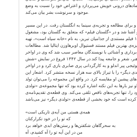
ضادهای درونی خویش می‌پردازد و اعتراض خود را نسبت به وضع
موجود و سرنوشت بشر بیان می‌کند.
برای‌ مطالعه‌ و تجربه‌ی‌ سینما به‌ انگلستان‌ رفت‌. در این مسیر
رو آشنا شد و در «گلستان فیلم» که متعلق به گلستان بود، مشغول
کار شد. وی‌ پس‌ از بازگشت‌ در سال‌ ١٣۴١ فیلم‌ مستندی‌ از جذامیان‌ تبریز، به نام‌ «خانه‌ سیاه‌ است‌»، تهیه‌
‌ در سال‌ ١٣۴٢ برنده‌ی‌ جایزه‌‌ی بهترین‌ فیلم‌ مستند فستیوال‌ اوبرهاوزن‌ ایتالیا شد. مطالعات‌
برداری‌ و آشنائی‌ با نویسندگان‌ معاصر سبب‌ شد که‌ وی‌ در اواخر
عمر کوتاه‌ خود نگرش‌ دیگری‌ نسبت‌ به‌ هنر، شعر و جامعه‌ پیدا کند.در سال ١٣۴٢ فروغ در نمایش «شش
ی پیر اندلو و به کارگردانی پری صابری بازی کرد و در اواخر
 ٣١ قطعه‌ای «تولدی دیگر» را با تیراژ بالای سه هزار نسخه منتشر کرد. اشعار این
های پیشین او مقایسه کرد. در واقع این مجموعه را می‌توان تولد
نیز بارها به این نکته اشاره کرده بود که تنها مجموعه‌ی «تولدی
ود را، تنها تجربه‌های ناقص تلقی می‌کند. وی قطعه‌ی تقدیم‌نامه‌ی
«همه‌ی هستی من آیه‌ی تاریکی است
که تو را در خود تکرارکنان
به سحرگاهان شکفتن‌ها و رستن‌های ابدی خواهد برد
من در این آیه تو را آه کشیدم، آه