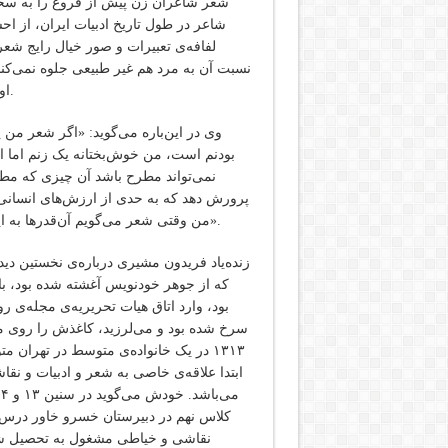
شعر شاعران زن پیش از فروغ را به سخ
شاعر در طول تاریخ ادبیات ایران، از ا
لفافه‌ی تعبیرات و صور خیال رایج شعر
نسبت آن به مرد هم غیر طبیعی جلوه نمی‌کند، 
او را از آثار شاعره‌های ما قبل از خودش کاملاً متمایز ساخته است.
وی در این‌باره می‌گوید: «اگر شعر من
بودنم است، من خوش‌بختانه ‌یک زنم اما
نمی‌تواند مطرح باشد آن چیزی که م
پرورش دهد که به حدی از ارزش‌های انسانی
من وقتی شعر می‌گویم آن‌قدرها به این موضوع توجه ندارم و اگر می‌آید خیلی ناآگاهانه و جبری است».
زنده‌یاد فریدون مشیری درباره‌ی نخستین دی
که از جوهر خودنویس آغشته شده بود، با 
بود، وارد اتاق هیات تحریریه‌ی مجله‌ی ر
سرخ شده بود و می‌لرزید، کاغذش را روی م
١٣١٣ در یک خانواده‌ی متوسط در تهران
ابتدا علاقه‌ی خاصی به شعر و ادبیات و ن
کلاس نهم در دبیرستان خسرو خاور درس خو
نقاشی و خیاطی مشغول به تحصیل شد.